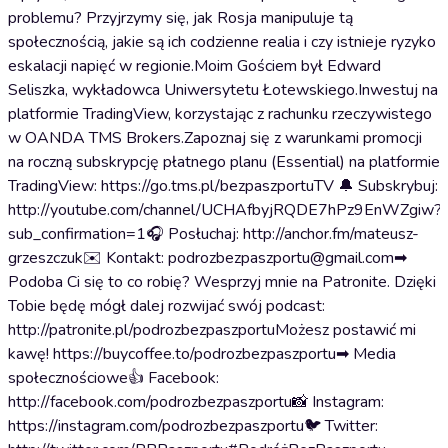
problemu? Przyjrzymy się, jak Rosja manipuluje tą
społecznością, jakie są ich codzienne realia i czy istnieje ryzyko
eskalacji napięć w regionie.Moim Gościem był Edward
Seliszka, wykładowca Uniwersytetu Łotewskiego.Inwestuj na
platformie TradingView, korzystając z rachunku rzeczywistego
w OANDA TMS Brokers.Zapoznaj się z warunkami promocji
na roczną subskrypcję płatnego planu (Essential) na platformie
TradingView: https://go.tms.pl/bezpaszportuTV 🔔 Subskrybuj:
http://youtube.com/channel/UCHAfbyjRQDE7hPz9EnWZgiw?
sub_confirmation=1🎧 Posłuchaj: http://anchor.fm/mateusz-
grzeszczuk✉️ Kontakt: podrozbezpaszportu@gmail.com➡
Podoba Ci się to co robię? Wesprzyj mnie na Patronite. Dzięki
Tobie będę mógł dalej rozwijać swój podcast:
http://patronite.pl/podrozbezpaszportuMożesz postawić mi
kawę! https://buycoffee.to/podrozbezpaszportu➡ Media
społecznościowe👍 Facebook:
http://facebook.com/podrozbezpaszportu📸 Instagram:
https://instagram.com/podrozbezpaszportu🐦 Twitter: