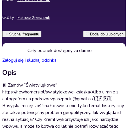
Mateusz Grzeszczuk
Głosy
Mateusz Grzeszczuk
Słuchaj fragmentu
Dodaj do ulubionych
Cały odcinek dostępny za darmo
Zaloguj się i słuchaj odcinka
Opis
📙 Zamów “Światy lękowe”
https://newhomers.pl/swiatylekowe-ksiazka/Albo u mnie z
autografem na podrozbezpaszportu@gmail.co🇱🇻 🇷🇺
Rosyjska mniejszość na Łotwie to nie tylko temat historyczny,
ale także potencjalny problem geopolityczny. Jak wygląda ich
realna sytuacja? Czy Kreml wykorzystuje ich jako narzędzie
wpływu, a może to Łotwa od lat nie potrafi rozwiązać tego