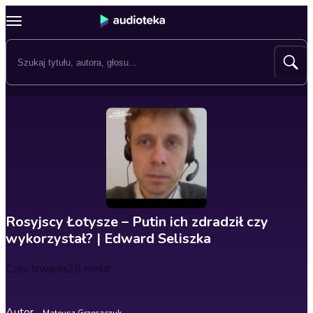
Rosyjscy Łotysze – Putin ich zdradził czy
wykorzystał? | Edward Seliszka
Czas trwania
25 minut
Autor