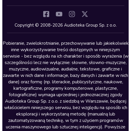
Inne języki
Komedia
Kryminały
Copyright © 2008-2026 Audioteka Group Sp. z o.o.
Lektury szkolne
Literatura anglojęzyczna
Pobieranie, zwielokrotnianie, przechowywanie lub jakiekolwiek
inne wykorzystywanie treści dostępnych w niniejszym
Literatura faktu
serwisie - bez względu na ich charakter i sposób wyrażenia (w
szczególności lecz nie wyłącznie: słowne, słowno-muzyczne,
Literatura obyczajowa
muzyczne, audiowizualne, audialne, tekstowe, graficzne i
Literatura piękna obca
zawarte w nich dane i informacje, bazy danych i zawarte w nich
dane) oraz formę (np. literackie, publicystyczne, naukowe,
Literatura piękna polska
kartograficzne, programy komputerowe, plastyczne,
Nagrania relaksacyjne
fotograficzne) wymaga uprzedniej i jednoznacznej zgody
Audioteka Group Sp. z o.o. z siedzibą w Warszawie, będącej
Nauka języków
właścicielem niniejszego serwisu, bez względu na sposób ich
Nauki humanistyczne
eksploracji i wykorzystaną metodę (manualną lub
zautomatyzowaną technikę, w tym z użyciem programów
Podcasty i audycje
uczenia maszynowego lub sztucznej inteligencji). Powyższe