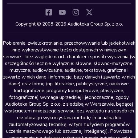
Inne języki
Komedia
Kryminały
Copyright © 2008-2026 Audioteka Group Sp. z o.o.
Lektury szkolne
Literatura anglojęzyczna
Pobieranie, zwielokrotnianie, przechowywanie lub jakiekolwiek
inne wykorzystywanie treści dostępnych w niniejszym
Literatura faktu
serwisie - bez względu na ich charakter i sposób wyrażenia (w
szczególności lecz nie wyłącznie: słowne, słowno-muzyczne,
Literatura obyczajowa
muzyczne, audiowizualne, audialne, tekstowe, graficzne i
Literatura piękna obca
zawarte w nich dane i informacje, bazy danych i zawarte w nich
dane) oraz formę (np. literackie, publicystyczne, naukowe,
Literatura piękna polska
kartograficzne, programy komputerowe, plastyczne,
Nagrania relaksacyjne
fotograficzne) wymaga uprzedniej i jednoznacznej zgody
Audioteka Group Sp. z o.o. z siedzibą w Warszawie, będącej
Nauka języków
właścicielem niniejszego serwisu, bez względu na sposób ich
Nauki humanistyczne
eksploracji i wykorzystaną metodę (manualną lub
zautomatyzowaną technikę, w tym z użyciem programów
Podcasty i audycje
uczenia maszynowego lub sztucznej inteligencji). Powyższe
Polityka