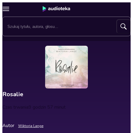
Rosalie
Czas trwania
9 godzin 57 minut
Autor
Wiktoria Lange