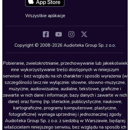
Fantastyka
Cykle audiobooków
Horror
Wszystkie aplikacje
Inne języki
Komedia
Kryminały
Copyright © 2008-2026 Audioteka Group Sp. z o.o.
Lektury szkolne
Literatura anglojęzyczna
Pobieranie, zwielokrotnianie, przechowywanie lub jakiekolwiek
inne wykorzystywanie treści dostępnych w niniejszym
Literatura faktu
serwisie - bez względu na ich charakter i sposób wyrażenia (w
szczególności lecz nie wyłącznie: słowne, słowno-muzyczne,
Literatura obyczajowa
muzyczne, audiowizualne, audialne, tekstowe, graficzne i
Literatura piękna obca
zawarte w nich dane i informacje, bazy danych i zawarte w nich
dane) oraz formę (np. literackie, publicystyczne, naukowe,
Literatura piękna polska
kartograficzne, programy komputerowe, plastyczne,
Nagrania relaksacyjne
fotograficzne) wymaga uprzedniej i jednoznacznej zgody
Audioteka Group Sp. z o.o. z siedzibą w Warszawie, będącej
Nauka języków
właścicielem niniejszego serwisu, bez względu na sposób ich