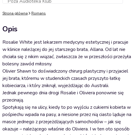
Poza Audioteka Klub
Dodaj do koszyka
Strona główna
Romans
Opis
Rosalie White jest lekarzem medycyny estetycznej i pracuje
w klinice należącej do jej starszego brata, Allana. Od lat nie
chciała się z nikim wiązać, zwłaszcza że w przeszłości przeżyła
bolesny zawód miłosny.
Olivier Shawn to doświadczony chirurg plastyczny i przyjaciel
jej brata, któremu w studenckich czasach przyszyto łatkę
kobieciarza, i który zniknął, wyjeżdżając do Australii.
Jednak pewnego dnia drogi Rosalie i Oliviera ponownie się
przecinają.
Spotykają się na ulicy, kiedy to po wyjściu z cukierni kobieta w
pośpiechu wpada na pasy, a niesione przez nią ciasto ląduje na
masce jednego z przejeżdżających samochodów – jak się
okazuje – należącego właśnie do Oliviera. I w ten oto sposób