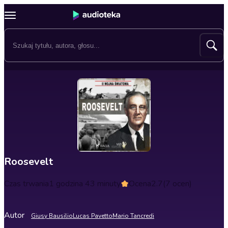
Roosevelt
Czas trwania
1 godzina 43 minuty
Ocena
2.7
(7 ocen)
Autor
Giusy Bausilio
Lucas Pavetto
Mario Tancredi