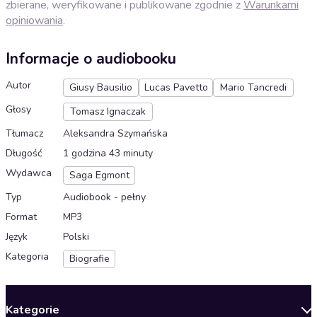
zbierane, weryfikowane i publikowane zgodnie z
Warunkami
opiniowania
.
Informacje o audiobooku
Autor
Giusy Bausilio
Lucas Pavetto
Mario Tancredi
Głosy
Tomasz Ignaczak
Tłumacz
Aleksandra Szymańska
Długość
1 godzina 43 minuty
Wydawca
Saga Egmont
Typ
Audiobook - pełny
Format
MP3
Język
Polski
Kategoria
Biografie
Kategorie