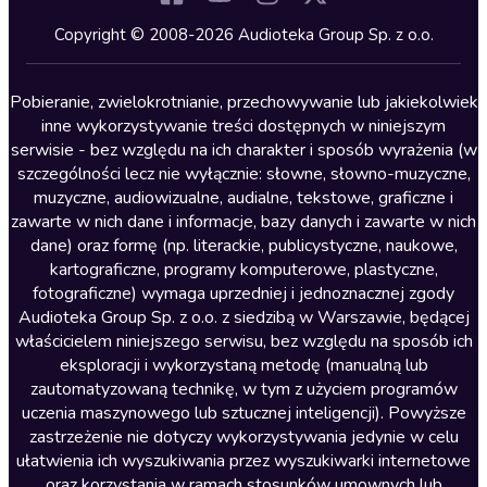
Kryminały
Copyright © 2008-2026 Audioteka Group Sp. z o.o.
Lektury szkolne
Literatura anglojęzyczna
Pobieranie, zwielokrotnianie, przechowywanie lub jakiekolwiek
inne wykorzystywanie treści dostępnych w niniejszym
Literatura faktu
serwisie - bez względu na ich charakter i sposób wyrażenia (w
szczególności lecz nie wyłącznie: słowne, słowno-muzyczne,
Literatura obyczajowa
muzyczne, audiowizualne, audialne, tekstowe, graficzne i
Literatura piękna obca
zawarte w nich dane i informacje, bazy danych i zawarte w nich
dane) oraz formę (np. literackie, publicystyczne, naukowe,
Literatura piękna polska
kartograficzne, programy komputerowe, plastyczne,
Nagrania relaksacyjne
fotograficzne) wymaga uprzedniej i jednoznacznej zgody
Audioteka Group Sp. z o.o. z siedzibą w Warszawie, będącej
Nauka języków
właścicielem niniejszego serwisu, bez względu na sposób ich
Nauki humanistyczne
eksploracji i wykorzystaną metodę (manualną lub
zautomatyzowaną technikę, w tym z użyciem programów
Podcasty i audycje
uczenia maszynowego lub sztucznej inteligencji). Powyższe
Polityka
zastrzeżenie nie dotyczy wykorzystywania jedynie w celu
ułatwienia ich wyszukiwania przez wyszukiwarki internetowe
Prasa
oraz korzystania w ramach stosunków umownych lub