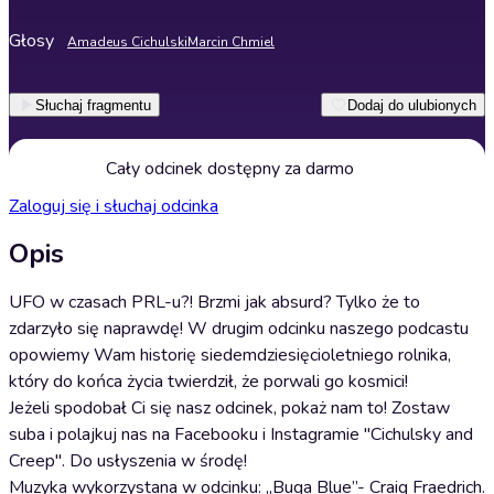
Głosy
Amadeus Cichulski
Marcin Chmiel
Słuchaj fragmentu
Dodaj do ulubionych
Cały odcinek dostępny za darmo
Zaloguj się i słuchaj odcinka
Opis
UFO w czasach PRL-u?! Brzmi jak absurd? Tylko że to
zdarzyło się naprawdę! W drugim odcinku naszego podcastu
opowiemy Wam historię siedemdziesięcioletniego rolnika,
który do końca życia twierdził, że porwali go kosmici!
Jeżeli spodobał Ci się nasz odcinek, pokaż nam to! Zostaw
suba i polajkuj nas na Facebooku i Instagramie "Cichulsky and
Creep". Do usłyszenia w środę!
Muzyka wykorzystana w odcinku: „Buga Blue”- Craig Fraedrich.