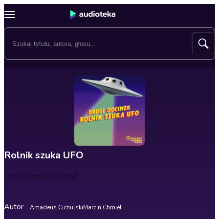
Rolnik szuka UFO
Czas trwania
26 minut
Autor
Amadeus Cichulski
Marcin Chmiel