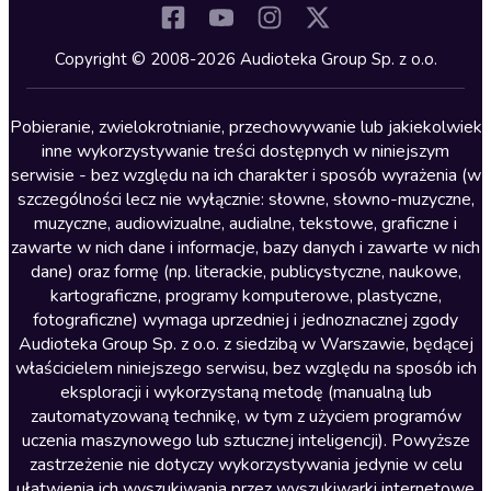
Komedia
Kryminały
Copyright © 2008-2026 Audioteka Group Sp. z o.o.
Lektury szkolne
Literatura anglojęzyczna
Pobieranie, zwielokrotnianie, przechowywanie lub jakiekolwiek
inne wykorzystywanie treści dostępnych w niniejszym
Literatura faktu
serwisie - bez względu na ich charakter i sposób wyrażenia (w
szczególności lecz nie wyłącznie: słowne, słowno-muzyczne,
Literatura obyczajowa
muzyczne, audiowizualne, audialne, tekstowe, graficzne i
Literatura piękna obca
zawarte w nich dane i informacje, bazy danych i zawarte w nich
dane) oraz formę (np. literackie, publicystyczne, naukowe,
Literatura piękna polska
kartograficzne, programy komputerowe, plastyczne,
Nagrania relaksacyjne
fotograficzne) wymaga uprzedniej i jednoznacznej zgody
Audioteka Group Sp. z o.o. z siedzibą w Warszawie, będącej
Nauka języków
właścicielem niniejszego serwisu, bez względu na sposób ich
Nauki humanistyczne
eksploracji i wykorzystaną metodę (manualną lub
zautomatyzowaną technikę, w tym z użyciem programów
Podcasty i audycje
uczenia maszynowego lub sztucznej inteligencji). Powyższe
Polityka
zastrzeżenie nie dotyczy wykorzystywania jedynie w celu
ułatwienia ich wyszukiwania przez wyszukiwarki internetowe