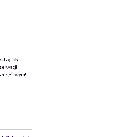
atką lub
serwacji
szczęśliwym!