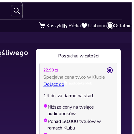
Koszyk
Półka
Ulubione
Ostatnie
ęśliwego
Posłuchaj w całości
22,90 zł
Specjalna cena tylko w Klubie
Dołącz do
14 dni za darmo na start
Niższe ceny na tysiące
audiobooków
Ponad 50.000 tytułów w
ramach Klubu