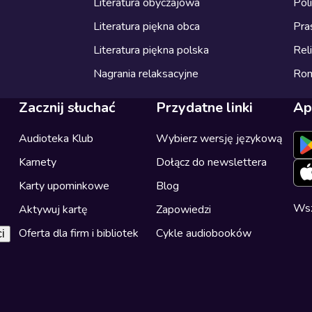
Literatura obyczajowa
Pol
Literatura piękna obca
Pra
Literatura piękna polska
Reli
Nagrania relaksacyjne
Ro
Zacznij słuchać
Przydatne linki
Ap
Audioteka Klub
Wybierz wersję językową
Karnety
Dołącz do newslettera
Karty upominkowe
Blog
Wsz
Aktywuj kartę
Zapowiedzi
Oferta dla firm i bibliotek
Cykle audiobooków
i