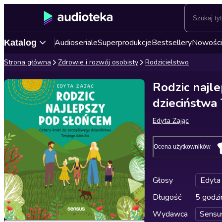
Audioseriale
Superprodukcje
Bestsellery
Nowości
Katalog
Strona główna
Zdrowie i rozwój osobisty
Rodzicielstwo
Rodzic najl
dzieciństwa
Edyta Zając
Ocena użytkowników
Głosy
Edyta 
Długość
5 godzi
Wydawca
Sensu