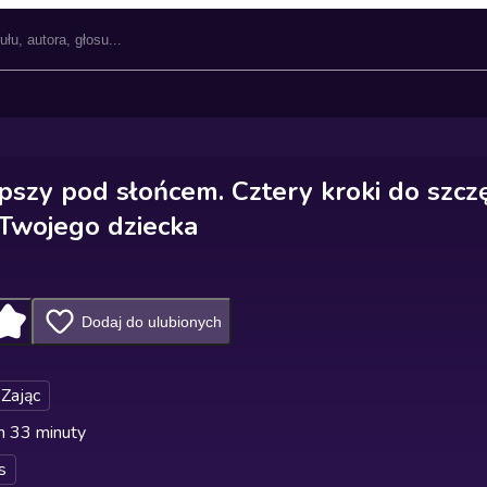
epszy pod słońcem. Cztery kroki do szcz
 Twojego dziecka
Dodaj do ulubionych
Zając
n 33 minuty
s