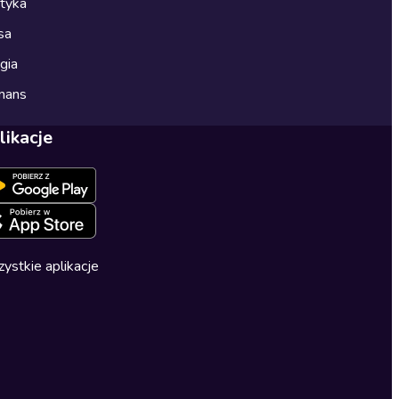
ityka
sa
gia
mans
likacje
ystkie aplikacje