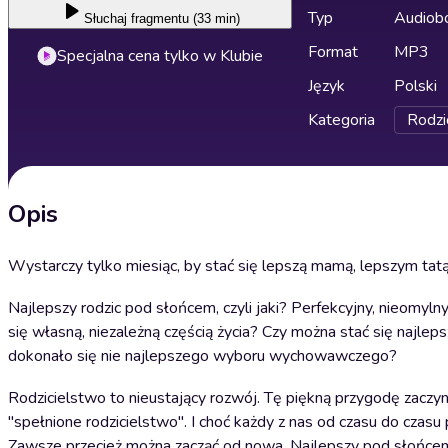
Typ
Audiobo
Słuchaj
fragmentu (33 min)
Format
MP3
Specjalna cena tylko w Klubie
Język
Polski
Kategoria
Rodzi
Opis
Wystarczy tylko miesiąc, by stać się lepszą mamą, lepszym tatą.
Najlepszy rodzic pod słońcem, czyli jaki? Perfekcyjny, nieomyl
się własną, niezależną częścią życia? Czy można stać się najleps
dokonało się nie najlepszego wyboru wychowawczego?
Rodzicielstwo to nieustający rozwój. Tę piękną przygodę zaczyn
"spełnione rodzicielstwo". I choć każdy z nas od czasu do czasu 
Zawsze przecież można zacząć od nowa. Najlepszy pod słońcem r