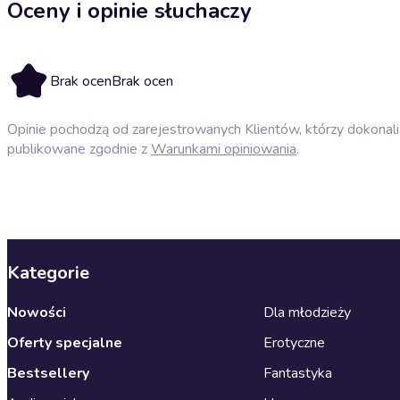
Oceny i opinie słuchaczy
Brak ocen
Brak ocen
Opinie pochodzą od zarejestrowanych Klientów, którzy dokonali 
publikowane zgodnie z
Warunkami opiniowania
.
Kategorie
Nowości
Dla młodzieży
Oferty specjalne
Erotyczne
Bestsellery
Fantastyka