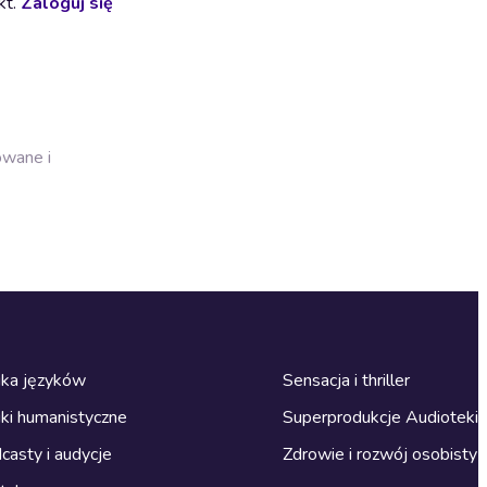
kt.
Zaloguj się
owane i
ka języków
Sensacja i thriller
ki humanistyczne
Superprodukcje Audioteki
casty i audycje
Zdrowie i rozwój osobisty