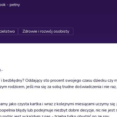
ok - pełny
cielstwo
Zdrowie i rozwój osobisty
..
ny i bezbłędny? Oddający sto procent swojego czasu dziecku czy 
zym rodzicem, jeśli ma się za sobą trudne doświadczenia i nie raz,
amy jako czysta kartka i wraz z kolejnymi miesiącami uczymy się
popełnia błędy lub podejmuje niezbyt dobre decyzje, nic nie jest 
odzic jest w każdym z nas - trzeba tylko obudzić go ze snu.