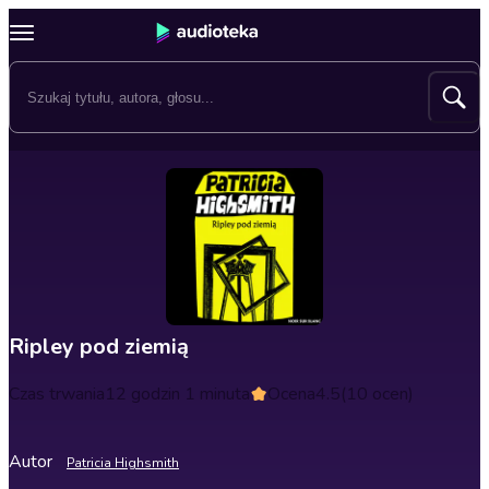
Ripley pod ziemią
Czas trwania
12 godzin 1 minuta
Ocena
4.5
(10 ocen)
Autor
Patricia Highsmith