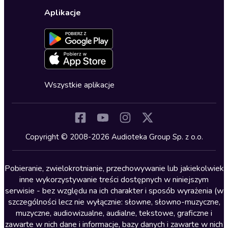
Wybierz wersję językową
Karty upominkowe
Ustawienia prywatności
Dla dzieci
Aplikacje
Dołącz do newslettera
Aktywuj kartę
Formularz zgłaszania nielegalnych treści
Dla młodzieży
Blog
Oferta dla firm i bibliotek
Deklaracja dostępności
Erotyczne
Zapowiedzi
Fantastyka
Cykle audiobooków
Horror
Wszystkie aplikacje
Inne języki
Komedia
Kryminały
Copyright © 2008-2026 Audioteka Group Sp. z o.o.
Lektury szkolne
Literatura anglojęzyczna
Pobieranie, zwielokrotnianie, przechowywanie lub jakiekolwiek
inne wykorzystywanie treści dostępnych w niniejszym
Literatura faktu
serwisie - bez względu na ich charakter i sposób wyrażenia (w
szczególności lecz nie wyłącznie: słowne, słowno-muzyczne,
Literatura obyczajowa
muzyczne, audiowizualne, audialne, tekstowe, graficzne i
Literatura piękna obca
zawarte w nich dane i informacje, bazy danych i zawarte w nich