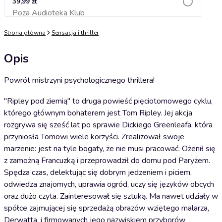
39,99 zł
Poza Audioteka Klub
Dodaj do koszyka
Strona główna
Sensacja i thriller
Opis
Powrót mistrzyni psychologicznego thrillera!
"Ripley pod ziemią" to druga powieść pięciotomowego cyklu,
którego głównym bohaterem jest Tom Ripley. Jej akcja
rozgrywa się sześć lat po sprawie Dickiego Greenleafa, która
przyniosła Tomowi wiele korzyści. Zrealizował swoje
marzenie: jest na tyle bogaty, że nie musi pracować. Ożenił się
z zamożną Francuzką i przeprowadził do domu pod Paryżem.
Spędza czas, delektując się dobrym jedzeniem i piciem,
odwiedza znajomych, uprawia ogród, uczy się języków obcych
oraz dużo czyta. Zainteresował się sztuką. Ma nawet udziały w
spółce zajmującej się sprzedażą obrazów wziętego malarza,
Derwatta, i firmowanych jego nazwiskiem przyborów