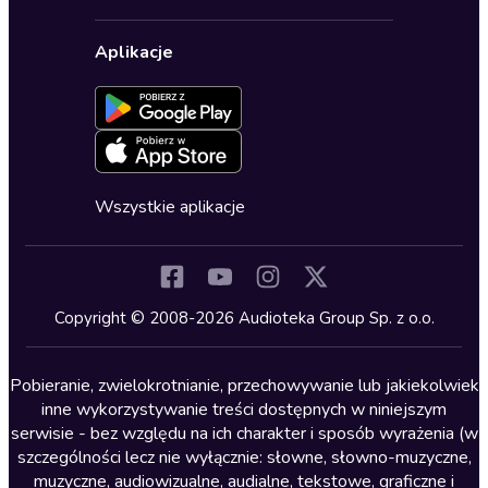
Karnety
Polityka prywatności
Biznes, marketing, ekonomia
Wybierz wersję językową
Karty upominkowe
Ustawienia prywatności
Dla dzieci
Aplikacje
Dołącz do newslettera
Aktywuj kartę
Formularz zgłaszania nielegalnych treści
Dla młodzieży
Blog
Oferta dla firm i bibliotek
Deklaracja dostępności
Erotyczne
Zapowiedzi
Fantastyka
Cykle audiobooków
Horror
Wszystkie aplikacje
Inne języki
Komedia
Kryminały
Copyright © 2008-2026 Audioteka Group Sp. z o.o.
Lektury szkolne
Literatura anglojęzyczna
Pobieranie, zwielokrotnianie, przechowywanie lub jakiekolwiek
inne wykorzystywanie treści dostępnych w niniejszym
Literatura faktu
serwisie - bez względu na ich charakter i sposób wyrażenia (w
szczególności lecz nie wyłącznie: słowne, słowno-muzyczne,
Literatura obyczajowa
muzyczne, audiowizualne, audialne, tekstowe, graficzne i