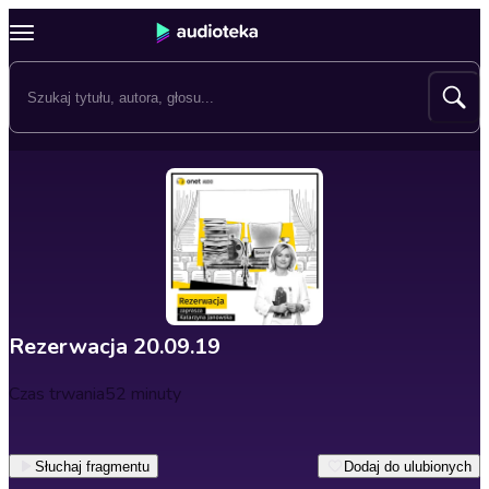
Rezerwacja 20.09.19
Czas trwania
52 minuty
Słuchaj fragmentu
Dodaj do ulubionych