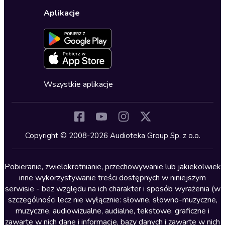
Wybierz wersję językową
Karty upominkowe
Ustawienia prywatności
Dla dzieci
Aplikacje
Dołącz do newslettera
Aktywuj kartę
Formularz zgłaszania nielegalnych treści
Dla młodzieży
Blog
Oferta dla firm i bibliotek
Deklaracja dostępności
Erotyczne
Zapowiedzi
Fantastyka
Cykle audiobooków
Horror
Wszystkie aplikacje
Inne języki
Komedia
Kryminały
Copyright © 2008-2026 Audioteka Group Sp. z o.o.
Lektury szkolne
Literatura anglojęzyczna
Pobieranie, zwielokrotnianie, przechowywanie lub jakiekolwiek
inne wykorzystywanie treści dostępnych w niniejszym
Literatura faktu
serwisie - bez względu na ich charakter i sposób wyrażenia (w
szczególności lecz nie wyłącznie: słowne, słowno-muzyczne,
Literatura obyczajowa
muzyczne, audiowizualne, audialne, tekstowe, graficzne i
Literatura piękna obca
zawarte w nich dane i informacje, bazy danych i zawarte w nich