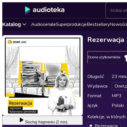
Audioseriale
Superprodukcje
Bestsellery
Nowości
Katalog
Rezerwacja 
Ocena użytkowników
Długość
23 min
Wydawca
Onet.p
Format
MP3
Język
Polski
Kolekcje, w których 
Słuchaj
fragmentu (2 min)
Rezerwacja