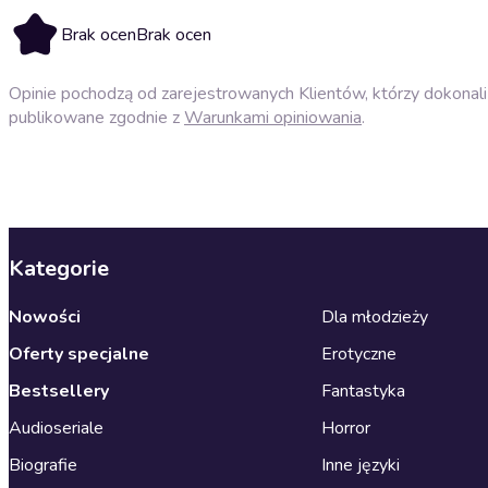
Brak ocen
Brak ocen
Opinie pochodzą od zarejestrowanych Klientów, którzy dokonali 
publikowane zgodnie z
Warunkami opiniowania
.
Kategorie
Nowości
Dla młodzieży
Oferty specjalne
Erotyczne
Bestsellery
Fantastyka
Audioseriale
Horror
Biografie
Inne języki