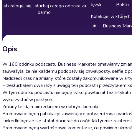
Język
Polski
lub
zaloguj się
i słuchaj całego odcinka za
darmo
Kolekcje, w których 
Business Mark
Opis
W 160 odcinku podscastu Business Marketer omawiamy zmiany,
zauważyła, że nie każdemu podobały się chwaliposty, selfie z
Nadszedł czas na zmiany, które zostały zakomunikowane w art
Przesłuchałem dwa razy z uwagą ten podcast i przeczytałem kil
W tym odcinku podcastu nie będę tylko powtarzał tez artykułu i
wykorzystać w praktyce.
Zmiany te idą moim zdaniem w dobrym kierunku:
Promowane będą publikacje zawierające potwierdzoną i warto
LinkedIn będzie się statał docierać do osób faktycznie zainter
Promowane będą wartościowe komentarze, co powinno ukrócić p