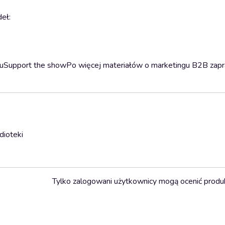
deł:
iaduSupport the showPo więcej materiałów o marketingu B2B zap
dioteki
Tylko zalogowani użytkownicy mogą ocenić produ