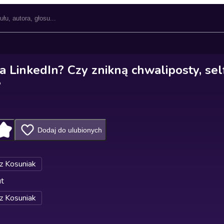
 LinkedIn? Czy znikną chwaliposty, self
?
Dodaj do ulubionych
z Kosuniak
ut
z Kosuniak