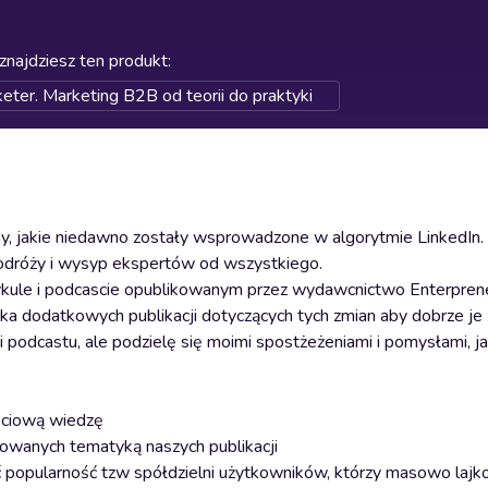
znajdziesz ten produkt
:
eter. Marketing B2B od teorii do praktyki
 jakie niedawno zostały wsprowadzone w algorytmie LinkedIn.
 podróży i wysyp ekspertów od wszystkiego.
ykule i podcascie opublikowanym przez wydawcnictwo Enterprene
ka dodatkowych publikacji dotyczących tych zmian aby dobrze je 
 podcastu, ale podzielę się moimi spostżeżeniami i pomysłami, j
ściową wiedzę
esowanych tematyką naszych publikacji
opularność tzw spółdzielni użytkowników, którzy masowo lajko