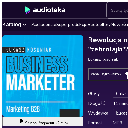
Audioseriale
Superprodukcje
Bestsellery
Nowości
Katalog
Rewolucja na
"żebrolajki"
Łukasz Kosuniak
Ocena użytkowników
Głosy
Łukas
Długość
41 min
Wydawca
Łukas
Format
MP3
Słuchaj
fragmentu (2 min)