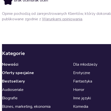
Brak ocen
Brak ocen
Opinie pochodzą od zarejestrowanych Klientów, którzy dokonali 
publikowane zgodnie z
Warunkami opiniowania
.
Kategorie
Nowości
Dla młodzieży
Oferty specjalne
Erotyczne
Bestsellery
Fantastyka
Audioseriale
Horror
Biografie
Inne języki
Biznes, marketing, ekonomia
Komedia