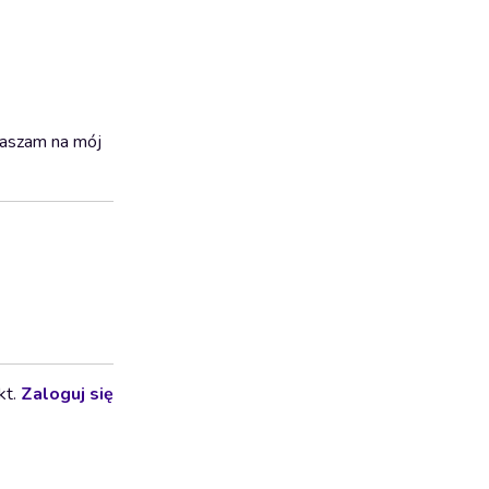
raszam na mój
kt.
Zaloguj się