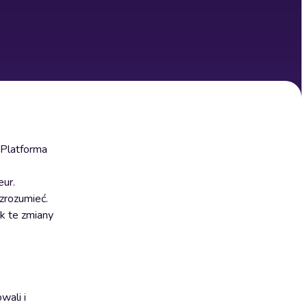
 Platforma
ur.
zrozumieć.
ak te zmiany
wali i