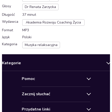
Głosy
Dr Renata Zarzycka
Długość
37 minut
Wydawca
Akademia Rozwoju Coaching Życia
Format
MP3
Język
Polski
Kategoria
Muzyka relaksacyjna
Kategorie
Nowości
Pomoc
Oferty specjalne
Kontakt
Bestsellery
Zacznij słuchać
Pomoc
Audioseriale
Audioteka Klub
Regulamin
Biografie
Przydatne linki