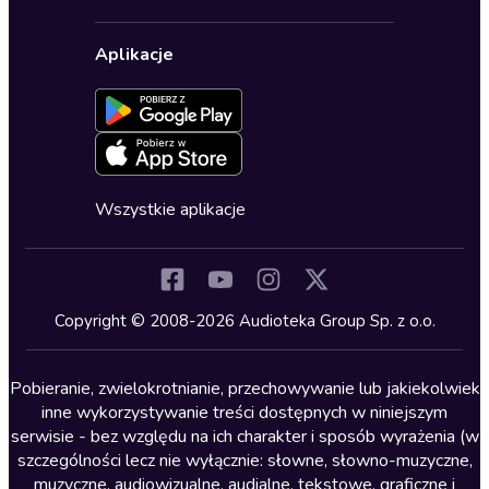
Karnety
Polityka prywatności
Biznes, marketing, ekonomia
Wybierz wersję językową
Karty upominkowe
Ustawienia prywatności
Dla dzieci
Aplikacje
Dołącz do newslettera
Aktywuj kartę
Formularz zgłaszania nielegalnych treści
Dla młodzieży
Blog
Oferta dla firm i bibliotek
Deklaracja dostępności
Erotyczne
Zapowiedzi
Fantastyka
Cykle audiobooków
Horror
Wszystkie aplikacje
Inne języki
Komedia
Kryminały
Copyright © 2008-2026 Audioteka Group Sp. z o.o.
Lektury szkolne
Literatura anglojęzyczna
Pobieranie, zwielokrotnianie, przechowywanie lub jakiekolwiek
inne wykorzystywanie treści dostępnych w niniejszym
Literatura faktu
serwisie - bez względu na ich charakter i sposób wyrażenia (w
szczególności lecz nie wyłącznie: słowne, słowno-muzyczne,
Literatura obyczajowa
muzyczne, audiowizualne, audialne, tekstowe, graficzne i