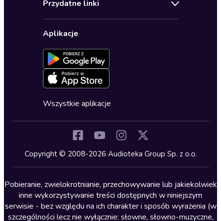
Biografie
Przydatne linki
Karnety
Polityka prywatności
Biznes, marketing, ekonomia
Wybierz wersję językową
Karty upominkowe
Ustawienia prywatności
Dla dzieci
Aplikacje
Dołącz do newslettera
Aktywuj kartę
Formularz zgłaszania nielegalnych treści
Dla młodzieży
Blog
Oferta dla firm i bibliotek
Deklaracja dostępności
Erotyczne
Zapowiedzi
Fantastyka
Cykle audiobooków
Horror
Wszystkie aplikacje
Inne języki
Komedia
Kryminały
Copyright © 2008-2026 Audioteka Group Sp. z o.o.
Lektury szkolne
Literatura anglojęzyczna
Pobieranie, zwielokrotnianie, przechowywanie lub jakiekolwiek
inne wykorzystywanie treści dostępnych w niniejszym
Literatura faktu
serwisie - bez względu na ich charakter i sposób wyrażenia (w
szczególności lecz nie wyłącznie: słowne, słowno-muzyczne,
Literatura obyczajowa