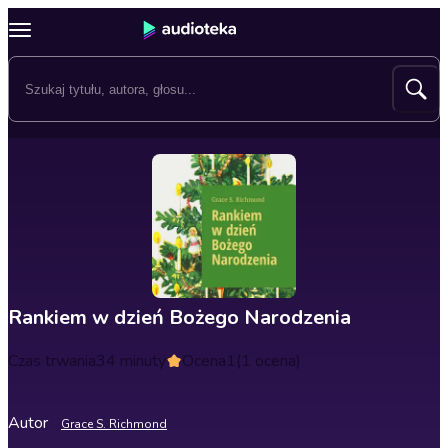
Rankiem w dzień Bożego Narodzenia
Czas trwania
34 minuty
Ocena
1
(1 ocena)
Autor
Grace S. Richmond