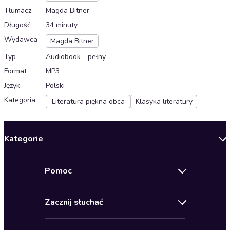
Tłumacz
Magda Bitner
Długość
34 minuty
Wydawca
Magda Bitner
Typ
Audiobook - pełny
Format
MP3
Język
Polski
Kategoria
Literatura piękna obca
Klasyka literatury
Kategorie
Nowości
Pomoc
Oferty specjalne
Kontakt
Bestsellery
Zacznij słuchać
Pomoc
Audioseriale
Audioteka Klub
Regulamin