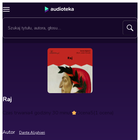
Raj
Czas trwania
4 godziny 30 minut
Ocena
5
(1 ocena)
Autor
Dante Alighieri