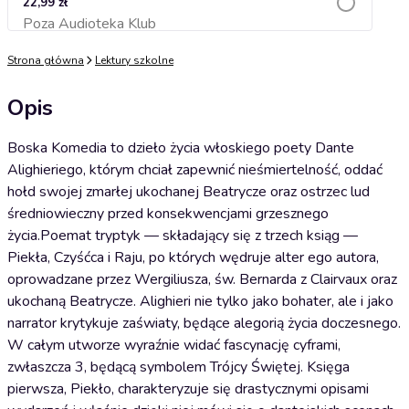
22,99 zł
Poza Audioteka Klub
Dodaj do koszyka
Strona główna
Lektury szkolne
Opis
Boska Komedia to dzieło życia włoskiego poety Dante
Alighieriego, którym chciał zapewnić nieśmiertelność, oddać
hołd swojej zmarłej ukochanej Beatrycze oraz ostrzec lud
średniowieczny przed konsekwencjami grzesznego
życia.Poemat tryptyk — składający się z trzech ksiąg —
Piekła, Czyśćca i Raju, po których wędruje alter ego autora,
oprowadzane przez Wergiliusza, św. Bernarda z Clairvaux oraz
ukochaną Beatrycze. Alighieri nie tylko jako bohater, ale i jako
narrator krytykuje zaświaty, będące alegorią życia doczesnego.
W całym utworze wyraźnie widać fascynację cyframi,
zwłaszcza 3, będącą symbolem Trójcy Świętej. Księga
pierwsza, Piekło, charakteryzuje się drastycznymi opisami