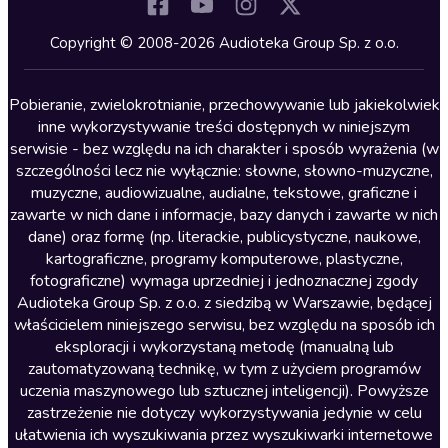
Komedia
Kryminały
Copyright © 2008-2026 Audioteka Group Sp. z o.o.
Lektury szkolne
Literatura anglojęzyczna
Pobieranie, zwielokrotnianie, przechowywanie lub jakiekolwiek
inne wykorzystywanie treści dostępnych w niniejszym
Literatura faktu
serwisie - bez względu na ich charakter i sposób wyrażenia (w
szczególności lecz nie wyłącznie: słowne, słowno-muzyczne,
Literatura obyczajowa
muzyczne, audiowizualne, audialne, tekstowe, graficzne i
Literatura piękna obca
zawarte w nich dane i informacje, bazy danych i zawarte w nich
dane) oraz formę (np. literackie, publicystyczne, naukowe,
Literatura piękna polska
kartograficzne, programy komputerowe, plastyczne,
Nagrania relaksacyjne
fotograficzne) wymaga uprzedniej i jednoznacznej zgody
Audioteka Group Sp. z o.o. z siedzibą w Warszawie, będącej
Nauka języków
właścicielem niniejszego serwisu, bez względu na sposób ich
Nauki humanistyczne
eksploracji i wykorzystaną metodę (manualną lub
zautomatyzowaną technikę, w tym z użyciem programów
Podcasty i audycje
uczenia maszynowego lub sztucznej inteligencji). Powyższe
Polityka
zastrzeżenie nie dotyczy wykorzystywania jedynie w celu
ułatwienia ich wyszukiwania przez wyszukiwarki internetowe
Prasa