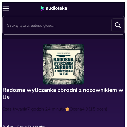
Radosna wyliczanka zbrodni z nożownikiem w
tle
Czas trwania
7 godzin 24 minuty
Ocena
4.9
(15 ocen)
Autor