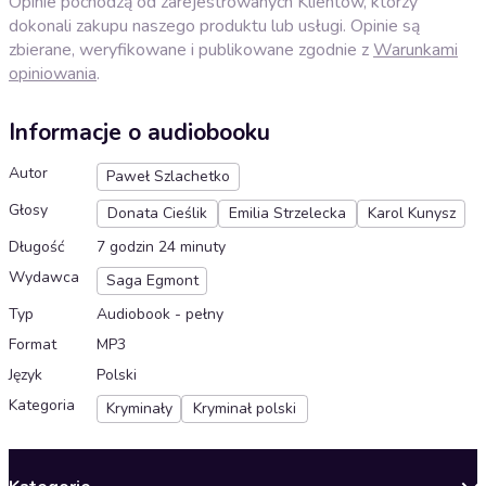
Opinie pochodzą od zarejestrowanych Klientów, którzy
dokonali zakupu naszego produktu lub usługi. Opinie są
zbierane, weryfikowane i publikowane zgodnie z
Warunkami
opiniowania
.
Informacje o audiobooku
Autor
Paweł Szlachetko
Głosy
Donata Cieślik
Emilia Strzelecka
Karol Kunysz
Długość
7 godzin 24 minuty
Wydawca
Saga Egmont
Typ
Audiobook - pełny
Format
MP3
Język
Polski
Kategoria
Kryminały
Kryminał polski