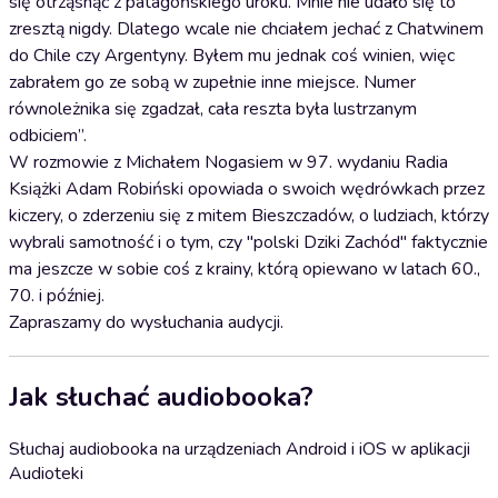
się otrząsnąć z patagońskiego uroku. Mnie nie udało się to
zresztą nigdy. Dlatego wcale nie chciałem jechać z Chatwinem
do Chile czy Argentyny. Byłem mu jednak coś winien, więc
zabrałem go ze sobą w zupełnie inne miejsce. Numer
równoleżnika się zgadzał, cała reszta była lustrzanym
odbiciem”.
W rozmowie z Michałem Nogasiem w 97. wydaniu Radia
Książki Adam Robiński opowiada o swoich wędrówkach przez
kiczery, o zderzeniu się z mitem Bieszczadów, o ludziach, którzy
wybrali samotność i o tym, czy "polski Dziki Zachód" faktycznie
ma jeszcze w sobie coś z krainy, którą opiewano w latach 60.,
70. i później.
Zapraszamy do wysłuchania audycji.
Jak słuchać audiobooka?
Słuchaj audiobooka na urządzeniach Android i iOS w aplikacji
Audioteki