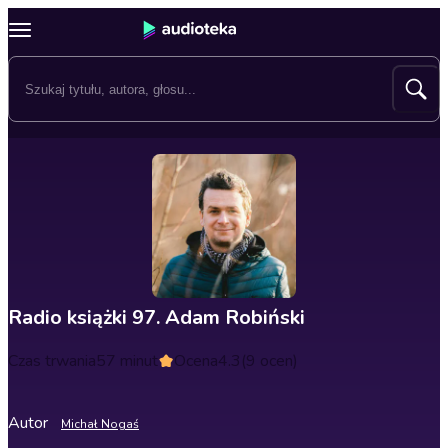
Radio książki 97. Adam Robiński
Czas trwania
57 minut
Ocena
4.3
(9 ocen)
Autor
Michał Nogaś