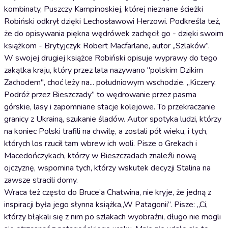
kombinaty, Puszczy Kampinoskiej, której nieznane ścieżki
Robiński odkrył dzięki Lechosławowi Herzowi. Podkreśla też,
że do opisywania piękna wędrówek zachęcił go - dzięki swoim
książkom - Brytyjczyk Robert Macfarlane, autor „Szlaków”.
W swojej drugiej książce Robiński opisuje wyprawy do tego
zakątka kraju, który przez lata nazywano "polskim Dzikim
Zachodem", choć leży na... południowym wschodzie. „Kiczery.
Podróż przez Bieszczady” to wędrowanie przez pasma
górskie, lasy i zapomniane stacje kolejowe. To przekraczanie
granicy z Ukrainą, szukanie śladów. Autor spotyka ludzi, którzy
na koniec Polski trafili na chwilę, a zostali pół wieku, i tych,
których los rzucił tam wbrew ich woli. Pisze o Grekach i
Macedończykach, którzy w Bieszczadach znaleźli nową
ojczyznę, wspomina tych, którzy wskutek decyzji Stalina na
zawsze stracili domy.
Wraca też często do Bruce’a Chatwina, nie kryje, że jedną z
inspiracji była jego słynna książka„W Patagonii”. Pisze: „Ci,
którzy błąkali się z nim po szlakach wyobraźni, długo nie mogli