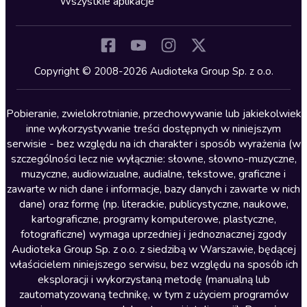
Wszystkie aplikacje
Inne języki
Komedia
Kryminały
Copyright © 2008-2026 Audioteka Group Sp. z o.o.
Lektury szkolne
Literatura anglojęzyczna
Pobieranie, zwielokrotnianie, przechowywanie lub jakiekolwiek
inne wykorzystywanie treści dostępnych w niniejszym
Literatura faktu
serwisie - bez względu na ich charakter i sposób wyrażenia (w
szczególności lecz nie wyłącznie: słowne, słowno-muzyczne,
Literatura obyczajowa
muzyczne, audiowizualne, audialne, tekstowe, graficzne i
Literatura piękna obca
zawarte w nich dane i informacje, bazy danych i zawarte w nich
dane) oraz formę (np. literackie, publicystyczne, naukowe,
Literatura piękna polska
kartograficzne, programy komputerowe, plastyczne,
Nagrania relaksacyjne
fotograficzne) wymaga uprzedniej i jednoznacznej zgody
Audioteka Group Sp. z o.o. z siedzibą w Warszawie, będącej
Nauka języków
właścicielem niniejszego serwisu, bez względu na sposób ich
Nauki humanistyczne
eksploracji i wykorzystaną metodę (manualną lub
zautomatyzowaną technikę, w tym z użyciem programów
Podcasty i audycje