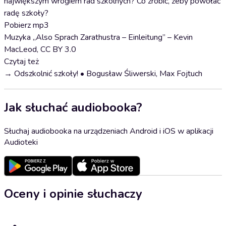
największym wrogiem rad szkolnych? Co zrobić, żeby powołać
radę szkoły?
Pobierz mp3
Muzyka „Also Sprach Zarathustra – Einleitung” – Kevin
MacLeod, CC BY 3.0
Czytaj też
→ Odszkolnić szkoły! • Bogusław Śliwerski, Max Fojtuch
Jak słuchać audiobooka?
Słuchaj audiobooka na urządzeniach Android i iOS w aplikacji
Audioteki
Oceny i opinie słuchaczy