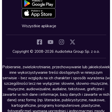
Blog
Oferta dla firm i bibliotek
Deklaracja dostępności
Erotyczne
Zapowiedzi
Fantastyka
Cykle audiobooków
Horror
Wszystkie aplikacje
Inne języki
Komedia
Kryminały
Copyright © 2008-2026 Audioteka Group Sp. z o.o.
Lektury szkolne
Literatura anglojęzyczna
Pobieranie, zwielokrotnianie, przechowywanie lub jakiekolwiek
inne wykorzystywanie treści dostępnych w niniejszym
Literatura faktu
serwisie - bez względu na ich charakter i sposób wyrażenia (w
szczególności lecz nie wyłącznie: słowne, słowno-muzyczne,
Literatura obyczajowa
muzyczne, audiowizualne, audialne, tekstowe, graficzne i
Literatura piękna obca
zawarte w nich dane i informacje, bazy danych i zawarte w nich
dane) oraz formę (np. literackie, publicystyczne, naukowe,
Literatura piękna polska
kartograficzne, programy komputerowe, plastyczne,
Nagrania relaksacyjne
fotograficzne) wymaga uprzedniej i jednoznacznej zgody