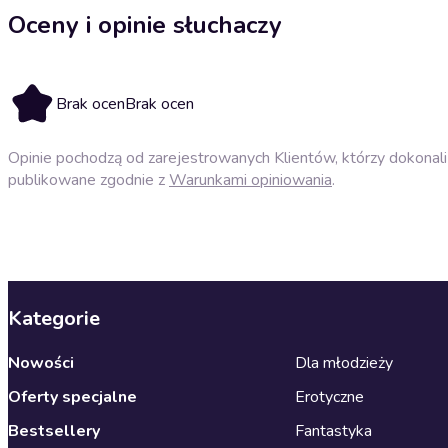
Oceny i opinie słuchaczy
Brak ocen
Brak ocen
Opinie pochodzą od zarejestrowanych Klientów, którzy dokonali 
publikowane zgodnie z
Warunkami opiniowania
.
Kategorie
Nowości
Dla młodzieży
Oferty specjalne
Erotyczne
Bestsellery
Fantastyka