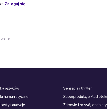
kt.
Zaloguj się
owane i
ka języków
Sensacja i thriller
ki humanistyczne
Superprodukcje Audioteki
casty i audycje
Zdrowie i rozwój osobisty