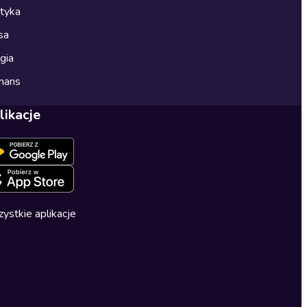
ityka
sa
gia
mans
likacje
ystkie aplikacje