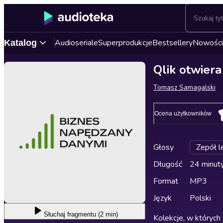
Audioseriale
Superprodukcje
Bestsellery
Nowości
Katalog
Qlik otwier
Tomasz Samagalski
Ocena użytkowników
Głosy
Zepół l
Długość
24 minut
Format
MP3
Język
Polski
Słuchaj
fragmentu (2 min)
Kolekcje, w których 