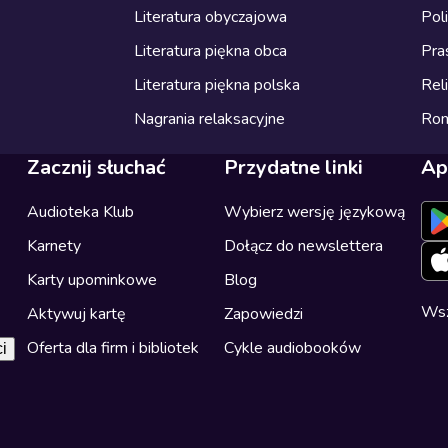
Literatura obyczajowa
Pol
Literatura piękna obca
Pra
Literatura piękna polska
Reli
Nagrania relaksacyjne
Ro
Zacznij słuchać
Przydatne linki
Ap
Audioteka Klub
Wybierz wersję językową
Karnety
Dołącz do newslettera
Karty upominkowe
Blog
Wsz
Aktywuj kartę
Zapowiedzi
Oferta dla firm i bibliotek
Cykle audiobooków
i