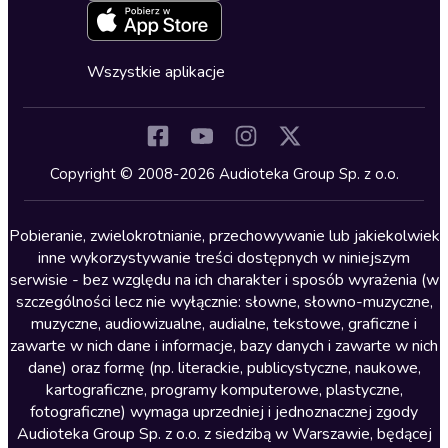
Zapowiedzi
Fantastyka
Cykle audiobooków
Horror
Wszystkie aplikacje
Inne języki
Komedia
Kryminały
Copyright © 2008-2026 Audioteka Group Sp. z o.o.
Lektury szkolne
Literatura anglojęzyczna
Pobieranie, zwielokrotnianie, przechowywanie lub jakiekolwiek
inne wykorzystywanie treści dostępnych w niniejszym
Literatura faktu
serwisie - bez względu na ich charakter i sposób wyrażenia (w
szczególności lecz nie wyłącznie: słowne, słowno-muzyczne,
Literatura obyczajowa
muzyczne, audiowizualne, audialne, tekstowe, graficzne i
Literatura piękna obca
zawarte w nich dane i informacje, bazy danych i zawarte w nich
dane) oraz formę (np. literackie, publicystyczne, naukowe,
Literatura piękna polska
kartograficzne, programy komputerowe, plastyczne,
Nagrania relaksacyjne
fotograficzne) wymaga uprzedniej i jednoznacznej zgody
Audioteka Group Sp. z o.o. z siedzibą w Warszawie, będącej
Nauka języków