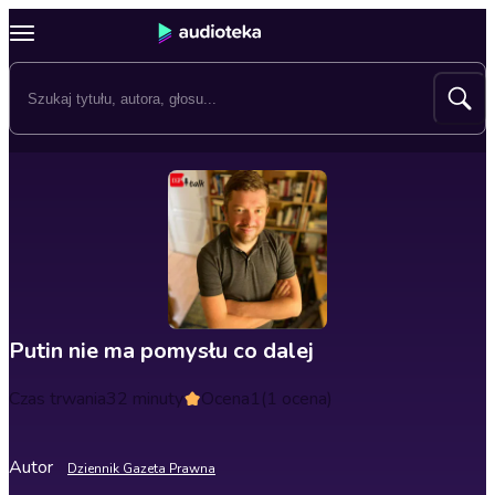
Putin nie ma pomysłu co dalej
Czas trwania
32 minuty
Ocena
1
(1 ocena)
Autor
Dziennik Gazeta Prawna