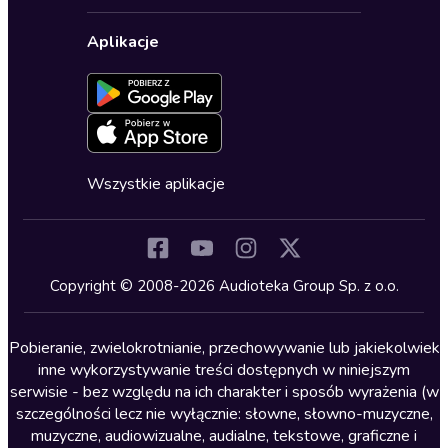
Polityka prywatności
Biznes, marketing, ekonomia
Wybierz wersję językową
Karty upominkowe
Ustawienia prywatności
Dla dzieci
Aplikacje
Dołącz do newslettera
Aktywuj kartę
Formularz zgłaszania nielegalnych treści
Dla młodzieży
Blog
Oferta dla firm i bibliotek
Deklaracja dostępności
Erotyczne
Zapowiedzi
Fantastyka
Cykle audiobooków
Horror
Wszystkie aplikacje
Inne języki
Komedia
Kryminały
Copyright © 2008-2026 Audioteka Group Sp. z o.o.
Lektury szkolne
Literatura anglojęzyczna
Pobieranie, zwielokrotnianie, przechowywanie lub jakiekolwiek
inne wykorzystywanie treści dostępnych w niniejszym
Literatura faktu
serwisie - bez względu na ich charakter i sposób wyrażenia (w
szczególności lecz nie wyłącznie: słowne, słowno-muzyczne,
Literatura obyczajowa
muzyczne, audiowizualne, audialne, tekstowe, graficzne i