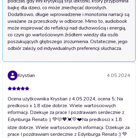
podczas gdy inni krytykują styl lektorki, który przypomina 
bajkę dla dzieci, co może zniechęcać dorosłych. 
Dodatkowo, długie wprowadzenie i monotonia narracji są 
uważane za przeszkody w odbiorze. Mimo to, audiobook 
może inspirować do refleksji nad duchowością i energią, 
co czyni go wartościowym źródłem wiedzy dla osób 
poszukujących głębszego zrozumienia. Ostatecznie, jego 
odbiór zależy od indywidualnych preferencji słuchacza.
Krystian
4.05.2024
Ocena użytkownika Krystian z 4.05.2024, ocena 5; Na
predkosci x 1.8 idzie dobrze. Wiele wartosciowych
informacji. Dziekuje za prace I pozdrawiam serdecznie z
Edynburga Renato :) 💚🩷🧡💓💛❤️
Na predkosci x 1.8
idzie dobrze. Wiele wartosciowych informacji. Dziekuje za
prace I pozdrawiam serdecznie z Edynburga Renato :) 💚