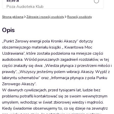
49,99 zł
Poza Audioteka Klub
Dodaj do koszyka
Strona główna
Zdrowie i rozwój osobisty
Rozwój osobisty
Opis
„Punkt Zerowy energii pola Kroniki Akaszy” dotyczy
obszerniejszego materiału książki „ Kwantowa Moc
Uzdrawiania”, które została podzielona na mniejsze części
audiobooka. Wśród poruszanych zagadnień rozdziałów, w tej
części znalazły się dwa: „Wiedza płynąca z przestrzeni miłości i
prawdy”, „Wszyscy jesteśmy polem wibracji Akaszy. Wyjdź z
labiryntu schematów” oraz „Informacja płynąca z pola Punku
Zerowego Akaszy”.
W dawnych cywilizacjach, przed tysiącami lat, ludzie bez
problemu potrafili kontaktować się ze swoim wewnętrznym
umysłem, wchodząc w świat zbiorowej wiedzy i mądrości.
Kiedy świadomie obserwujemy to, co się dzieje na zewnątrz