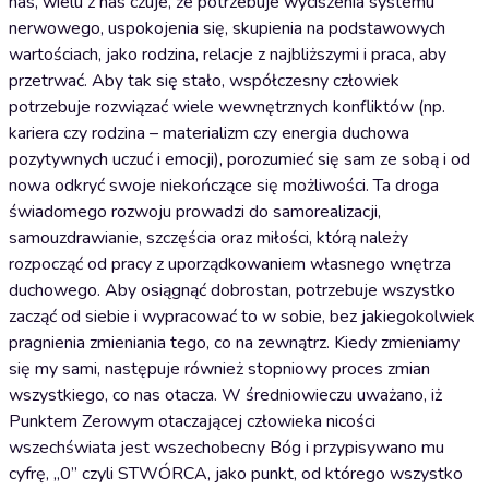
nas, wielu z nas czuje, że potrzebuje wyciszenia systemu
nerwowego, uspokojenia się, skupienia na podstawowych
wartościach, jako rodzina, relacje z najbliższymi i praca, aby
przetrwać. Aby tak się stało, współczesny człowiek
potrzebuje rozwiązać wiele wewnętrznych konfliktów (np.
kariera czy rodzina – materializm czy energia duchowa
pozytywnych uczuć i emocji), porozumieć się sam ze sobą i od
nowa odkryć swoje niekończące się możliwości. Ta droga
świadomego rozwoju prowadzi do samorealizacji,
samouzdrawianie, szczęścia oraz miłości, którą należy
rozpocząć od pracy z uporządkowaniem własnego wnętrza
duchowego. Aby osiągnąć dobrostan, potrzebuje wszystko
zacząć od siebie i wypracować to w sobie, bez jakiegokolwiek
pragnienia zmieniania tego, co na zewnątrz. Kiedy zmieniamy
się my sami, następuje również stopniowy proces zmian
wszystkiego, co nas otacza. W średniowieczu uważano, iż
Punktem Zerowym otaczającej człowieka nicości
wszechświata jest wszechobecny Bóg i przypisywano mu
cyfrę, „0” czyli STWÓRCA, jako punkt, od którego wszystko