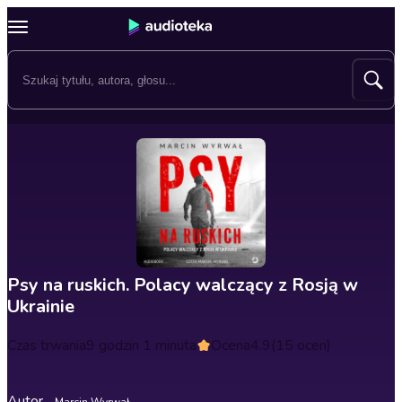
Psy na ruskich. Polacy walczący z Rosją w
Ukrainie
Czas trwania
9 godzin 1 minuta
Ocena
4.9
(15 ocen)
Autor