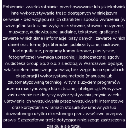
Literatura anglojęzyczna
Pobieranie, zwielokrotnianie, przechowywanie lub jakiekolwiek
inne wykorzystywanie treści dostępnych w niniejszym
Literatura faktu
serwisie - bez względu na ich charakter i sposób wyrażenia (w
szczególności lecz nie wyłącznie: słowne, słowno-muzyczne,
Literatura obyczajowa
muzyczne, audiowizualne, audialne, tekstowe, graficzne i
Literatura piękna obca
zawarte w nich dane i informacje, bazy danych i zawarte w nich
dane) oraz formę (np. literackie, publicystyczne, naukowe,
Literatura piękna polska
kartograficzne, programy komputerowe, plastyczne,
Nagrania relaksacyjne
fotograficzne) wymaga uprzedniej i jednoznacznej zgody
Audioteka Group Sp. z o.o. z siedzibą w Warszawie, będącej
Nauka języków
właścicielem niniejszego serwisu, bez względu na sposób ich
Nauki humanistyczne
eksploracji i wykorzystaną metodę (manualną lub
zautomatyzowaną technikę, w tym z użyciem programów
Podcasty i audycje
uczenia maszynowego lub sztucznej inteligencji). Powyższe
Polityka
zastrzeżenie nie dotyczy wykorzystywania jedynie w celu
ułatwienia ich wyszukiwania przez wyszukiwarki internetowe
Prasa
oraz korzystania w ramach stosunków umownych lub
Religia
dozwolonego użytku określonego przez właściwe przepisy
prawa. Szczegółowa treść dotycząca niniejszego zastrzeżenia
Romans
znajduje się
tutaj
.