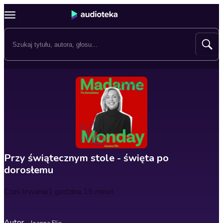
Przy świątecznym stole - święta po
dorosłemu
Czas trwania
1 godzina 19 minut
Autor