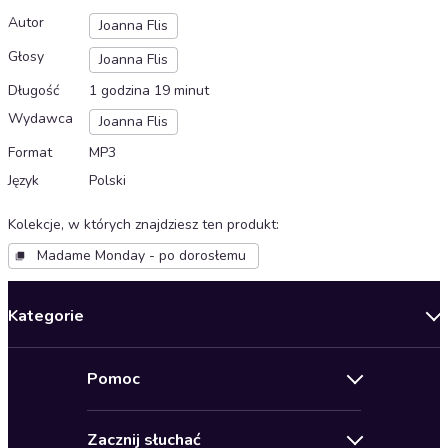
Autor
Joanna Flis
Głosy
Joanna Flis
Długość
1 godzina 19 minut
Wydawca
Joanna Flis
Format
MP3
Język
Polski
Kolekcje, w których znajdziesz ten produkt
:
Madame Monday - po dorosłemu
Kategorie
Nowości
Pomoc
Oferty specjalne
Kontakt
Bestsellery
Zacznij słuchać