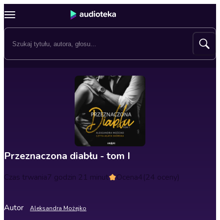
Przeznaczona diabłu - tom I
Czas trwania
7 godzin 21 minut
Ocena
4
(24 oceny)
Autor
Aleksandra Możejko