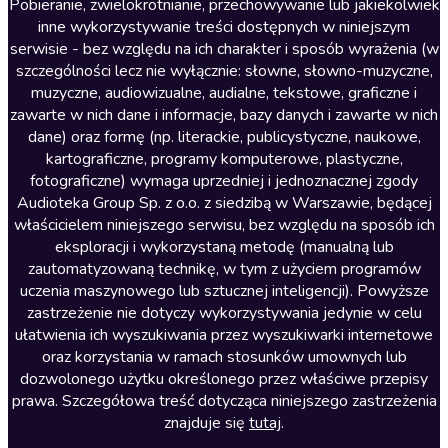
Literatura anglojęzyczna
Pobieranie, zwielokrotnianie, przechowywanie lub jakiekolwiek
inne wykorzystywanie treści dostępnych w niniejszym
Literatura faktu
serwisie - bez względu na ich charakter i sposób wyrażenia (w
szczególności lecz nie wyłącznie: słowne, słowno-muzyczne,
Literatura obyczajowa
muzyczne, audiowizualne, audialne, tekstowe, graficzne i
Literatura piękna obca
zawarte w nich dane i informacje, bazy danych i zawarte w nich
dane) oraz formę (np. literackie, publicystyczne, naukowe,
Literatura piękna polska
kartograficzne, programy komputerowe, plastyczne,
Nagrania relaksacyjne
fotograficzne) wymaga uprzedniej i jednoznacznej zgody
Audioteka Group Sp. z o.o. z siedzibą w Warszawie, będącej
Nauka języków
właścicielem niniejszego serwisu, bez względu na sposób ich
Nauki humanistyczne
eksploracji i wykorzystaną metodę (manualną lub
zautomatyzowaną technikę, w tym z użyciem programów
Podcasty i audycje
uczenia maszynowego lub sztucznej inteligencji). Powyższe
Polityka
zastrzeżenie nie dotyczy wykorzystywania jedynie w celu
ułatwienia ich wyszukiwania przez wyszukiwarki internetowe
Prasa
oraz korzystania w ramach stosunków umownych lub
Religia
dozwolonego użytku określonego przez właściwe przepisy
prawa. Szczegółowa treść dotycząca niniejszego zastrzeżenia
Romans
znajduje się
tutaj
.
Sensacja i thriller