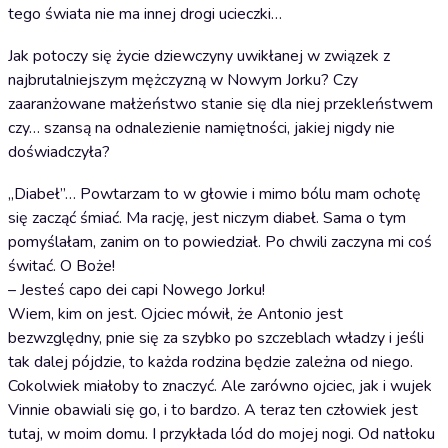
tego świata nie ma innej drogi ucieczki…
Jak potoczy się życie dziewczyny uwikłanej w związek z
najbrutalniejszym mężczyzną w Nowym Jorku? Czy
zaaranżowane małżeństwo stanie się dla niej przekleństwem
czy… szansą na odnalezienie namiętności, jakiej nigdy nie
doświadczyła?
„Diabeł”… Powtarzam to w głowie i mimo bólu mam ochotę
się zacząć śmiać. Ma rację, jest niczym diabeł. Sama o tym
pomyślałam, zanim on to powiedział. Po chwili zaczyna mi coś
świtać. O Boże!
– Jesteś capo dei capi Nowego Jorku!
Wiem, kim on jest. Ojciec mówił, że Antonio jest
bezwzględny, pnie się za szybko po szczeblach władzy i jeśli
tak dalej pójdzie, to każda rodzina będzie zależna od niego.
Cokolwiek miałoby to znaczyć. Ale zarówno ojciec, jak i wujek
Vinnie obawiali się go, i to bardzo. A teraz ten człowiek jest
tutaj, w moim domu. I przykłada lód do mojej nogi. Od natłoku