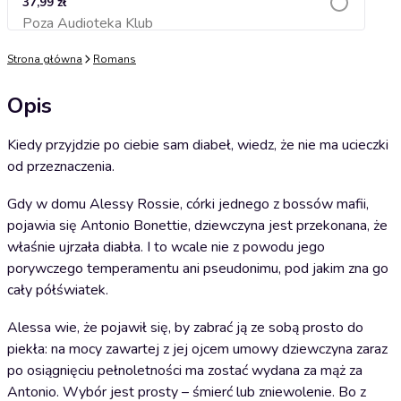
37,99 zł
Poza Audioteka Klub
Dodaj do koszyka
Strona główna
Romans
Opis
Kiedy przyjdzie po ciebie sam diabeł, wiedz, że nie ma ucieczki
od przeznaczenia.
Gdy w domu Alessy Rossie, córki jednego z bossów mafii,
pojawia się Antonio Bonettie, dziewczyna jest przekonana, że
właśnie ujrzała diabła. I to wcale nie z powodu jego
porywczego temperamentu ani pseudonimu, pod jakim zna go
cały półświatek.
Alessa wie, że pojawił się, by zabrać ją ze sobą prosto do
piekła: na mocy zawartej z jej ojcem umowy dziewczyna zaraz
po osiągnięciu pełnoletności ma zostać wydana za mąż za
Antonio. Wybór jest prosty – śmierć lub zniewolenie. Bo z