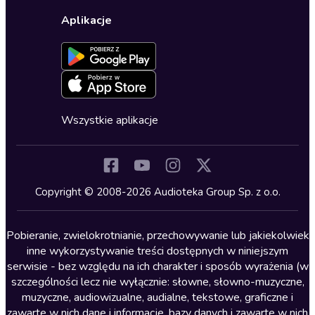
Wybierz wersję językową
Karty upominkowe
Ustawienia prywatności
Dla dzieci
Aplikacje
Dołącz do newslettera
Aktywuj kartę
Formularz zgłaszania nielegalnych treści
Dla młodzieży
Blog
Oferta dla firm i bibliotek
Deklaracja dostępności
Erotyczne
Zapowiedzi
Fantastyka
Cykle audiobooków
Horror
Wszystkie aplikacje
Inne języki
Komedia
Kryminały
Copyright © 2008-2026 Audioteka Group Sp. z o.o.
Lektury szkolne
Literatura anglojęzyczna
Pobieranie, zwielokrotnianie, przechowywanie lub jakiekolwiek
inne wykorzystywanie treści dostępnych w niniejszym
Literatura faktu
serwisie - bez względu na ich charakter i sposób wyrażenia (w
szczególności lecz nie wyłącznie: słowne, słowno-muzyczne,
Literatura obyczajowa
muzyczne, audiowizualne, audialne, tekstowe, graficzne i
Literatura piękna obca
zawarte w nich dane i informacje, bazy danych i zawarte w nich