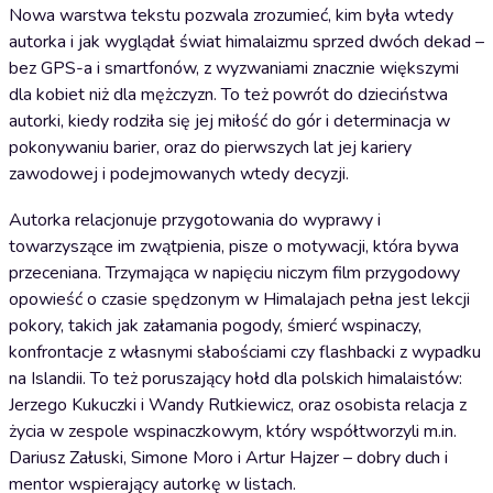
Nowa warstwa tekstu pozwala zrozumieć, kim była wtedy
autorka i jak wyglądał świat himalaizmu sprzed dwóch dekad –
bez GPS-a i smartfonów, z wyzwaniami znacznie większymi
dla kobiet niż dla mężczyzn. To też powrót do dzieciństwa
autorki, kiedy rodziła się jej miłość do gór i determinacja w
pokonywaniu barier, oraz do pierwszych lat jej kariery
zawodowej i podejmowanych wtedy decyzji.
Autorka relacjonuje przygotowania do wyprawy i
towarzyszące im zwątpienia, pisze o motywacji, która bywa
przeceniana. Trzymająca w napięciu niczym film przygodowy
opowieść o czasie spędzonym w Himalajach pełna jest lekcji
pokory, takich jak załamania pogody, śmierć wspinaczy,
konfrontacje z własnymi słabościami czy flashbacki z wypadku
na Islandii. To też poruszający hołd dla polskich himalaistów:
Jerzego Kukuczki i Wandy Rutkiewicz, oraz osobista relacja z
życia w zespole wspinaczkowym, który współtworzyli m.in.
Dariusz Załuski, Simone Moro i Artur Hajzer – dobry duch i
mentor wspierający autorkę w listach.