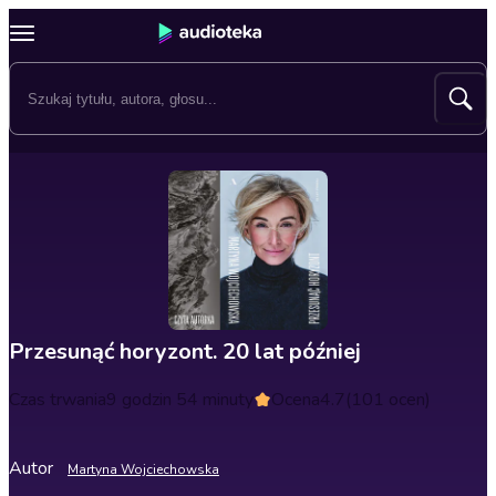
Przesunąć horyzont. 20 lat później
Czas trwania
9 godzin 54 minuty
Ocena
4.7
(101 ocen)
Autor
Martyna Wojciechowska