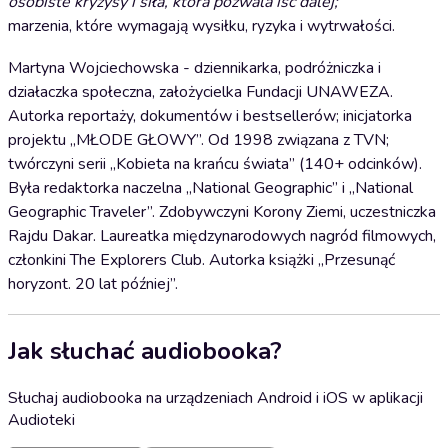
osobiste kryzysy i siła, która pozwala iść dalej;
marzenia, które wymagają wysiłku, ryzyka i wytrwałości.
Martyna Wojciechowska - dziennikarka, podróżniczka i
działaczka społeczna, założycielka Fundacji UNAWEZA.
Autorka reportaży, dokumentów i bestsellerów; inicjatorka
projektu „MŁODE GŁOWY”. Od 1998 związana z TVN;
twórczyni serii „Kobieta na krańcu świata” (140+ odcinków).
Była redaktorka naczelna „National Geographic” i „National
Geographic Traveler”. Zdobywczyni Korony Ziemi, uczestniczka
Rajdu Dakar. Laureatka międzynarodowych nagród filmowych,
członkini The Explorers Club. Autorka książki „Przesunąć
horyzont. 20 lat później”.
Jak słuchać audiobooka?
Słuchaj audiobooka na urządzeniach Android i iOS w aplikacji
Audioteki