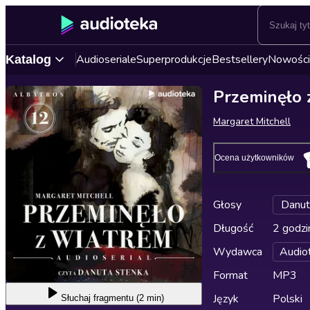
Audioseriale
Superprodukcje
Bestsellery
Nowości
Katalog
Przeminęło 
Margaret Mitchell
Ocena użytkowników
Głosy
Danut
Długość
2 godzi
Wydawca
Audio
Format
MP3
Język
Polski
Słuchaj
fragmentu (2 min)