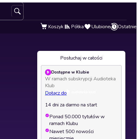
Koszyk
Półka
Ulubione
Ostatnie
Posłuchaj w całości
Dostępne w Klubie
W ramach subskrypcji Audioteka
Klub
Dołącz do
14 dni za darmo na start
Ponad 50.000 tytułów w
ramach Klubu
Nawet 500 nowości
miesięcznie