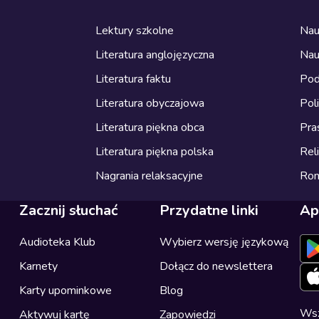
Lektury szkolne
Nau
Literatura anglojęzyczna
Nau
Literatura faktu
Pod
Literatura obyczajowa
Pol
Literatura piękna obca
Pra
Literatura piękna polska
Reli
Nagrania relaksacyjne
Ro
Zacznij słuchać
Przydatne linki
Ap
Audioteka Klub
Wybierz wersję językową
Karnety
Dołącz do newslettera
Karty upominkowe
Blog
Wsz
Aktywuj kartę
Zapowiedzi