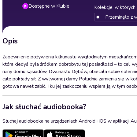
Dostępne w Klubie
Kolekcje, w których 
Przeminęło z w
Opis
Zapewnienie pożywienia kilkunastu wygłodniałym mieszkańcom Ta
która kiedyś była źródłem dobrobytu tej posiadłości – to cel, w
ruiny domu sąsiadów, Dwunastu Dębów, obiecała sobie solennie, 
całe pokłady sił. Z wytwornej damy Południa zamienia się w kobiet
gotowa nawet zabić. I ku jej zaskoczeniu wspiera ją w tym osoba
Jak słuchać audiobooka?
Słuchaj audiobooka na urządzeniach Android i iOS w aplikacji Au