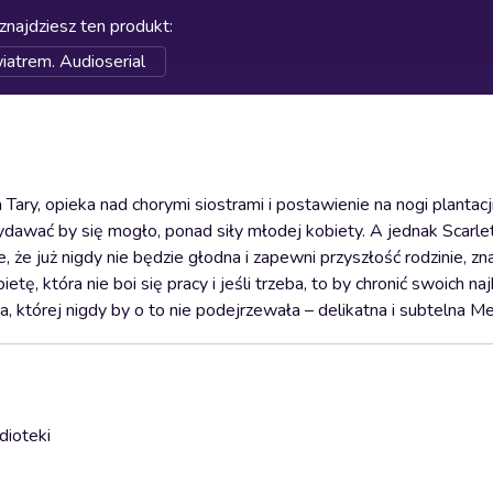
znajdziesz ten produkt
:
iatrem. Audioserial
ry, opieka nad chorymi siostrami i postawienie na nogi plantacj
ydawać by się mogło, ponad siły młodej kobiety. A jednak Scarlet
że już nigdy nie będzie głodna i zapewni przyszłość rodzinie, zn
ę, która nie boi się pracy i jeśli trzeba, to by chronić swoich najb
, której nigdy by o to nie podejrzewała – delikatna i subtelna Me
dioteki