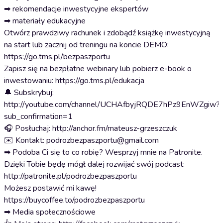
➡ rekomendacje inwestycyjne ekspertów
➡ materiały edukacyjne
Otwórz prawdziwy rachunek i zdobądź książkę inwestycyjną
na start lub zacznij od treningu na koncie DEMO:
https://go.tms.pl/bezpaszportu
Zapisz się na bezpłatne webinary lub pobierz e-book o
inwestowaniu: https://go.tms.pl/edukacja
🔔 Subskrybuj:
http://youtube.com/channel/UCHAfbyjRQDE7hPz9EnWZgiw?
sub_confirmation=1
🎧 Posłuchaj: http://anchor.fm/mateusz-grzeszczuk
✉️ Kontakt: podrozbezpaszportu@gmail.com
➡ Podoba Ci się to co robię? Wesprzyj mnie na Patronite.
Dzięki Tobie będę mógł dalej rozwijać swój podcast:
http://patronite.pl/podrozbezpaszportu
Możesz postawić mi kawę!
https://buycoffee.to/podrozbezpaszportu
➡ Media społecznościowe