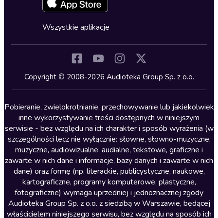
Fantastyka
Cykle audiobooków
Horror
Wszystkie aplikacje
Inne języki
Komedia
Kryminały
Copyright © 2008-2026 Audioteka Group Sp. z o.o.
Lektury szkolne
Literatura anglojęzyczna
Pobieranie, zwielokrotnianie, przechowywanie lub jakiekolwiek
inne wykorzystywanie treści dostępnych w niniejszym
Literatura faktu
serwisie - bez względu na ich charakter i sposób wyrażenia (w
szczególności lecz nie wyłącznie: słowne, słowno-muzyczne,
Literatura obyczajowa
muzyczne, audiowizualne, audialne, tekstowe, graficzne i
Literatura piękna obca
zawarte w nich dane i informacje, bazy danych i zawarte w nich
dane) oraz formę (np. literackie, publicystyczne, naukowe,
Literatura piękna polska
kartograficzne, programy komputerowe, plastyczne,
Nagrania relaksacyjne
fotograficzne) wymaga uprzedniej i jednoznacznej zgody
Audioteka Group Sp. z o.o. z siedzibą w Warszawie, będącej
Nauka języków
właścicielem niniejszego serwisu, bez względu na sposób ich