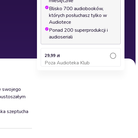
miesięcznie
Blisko 700 audiobooków,
których posłuchasz tylko w
Audiotece
Ponad 200 superprodukcji i
audioseriali
29,99 zł
Poza Audioteka Klub
Dodaj do koszyka
je swojego
opustoszałym
ska szeptucha