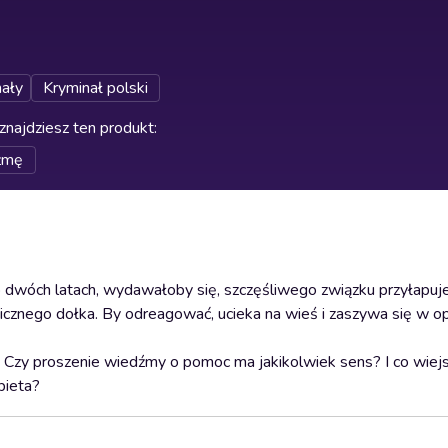
ały
Kryminał polski
znajdziesz ten produkt
:
źmę
Po dwóch latach, wydawałoby się, szczęśliwego związku przyłapu
hicznego dołka. By odreagować, ucieka na wieś i zaszywa się w 
Czy proszenie wiedźmy o pomoc ma jakikolwiek sens? I co wiej
bieta?