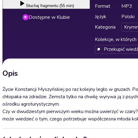
Format
MP3
Słuchaj
fragmentu (55 min)
Język
Polski
Dostępne w Klubie
Kategoria
Krymin
Kolekcje, w których 
Przekupić wied
Opis
Życie Konstancji Myszyńskiej po raz kolejny legło w gruzach. 
chłopaka na zdradzie. Zemsta tylko na chwilę wyrywa ją z psyc
ośrodku agroturystycznym.
Czy w dwudziestym pierwszym wieku można uwierzyć w czary? 
może wiedzieć o tym, czego potrzebuje współczesna młoda ko