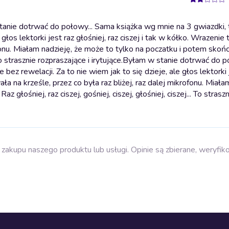
anie dotrwać do połowy... Sama książka wg mnie na 3 gwiazdki,
 głos lektorki jest raz głośniej, raz ciszej i tak w kółko. Wrazenie 
rofonu. Miałam nadzieję, że może to tylko na poczatku i potem skońc
To strasznie rozpraszające i irytujące.
Byłam w stanie dotrwać do po
z rewelacji. Za to nie wiem jak to się dzieje, ale głos lektorki 
wała na krześle, przez co była raz bliżej, raz dalej mikrofonu. Miała
głośniej, raz ciszej, gośniej, ciszej, głośniej, ciszej... To straszn
zakupu naszego produktu lub usługi. Opinie są zbierane, weryfik