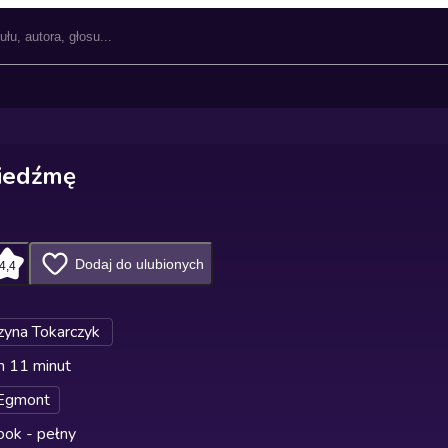
iedźmę
Dodaj do ulubionych
4,4
zyna Tokarczyk
n 11 minut
Egmont
ok - pełny