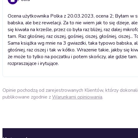
Ocena użytkownika Polka z 20.03.2023, ocena 2; Byłam w st
babska, ale bez rewelacji. Za to nie wiem jak to się dzieje, ale
się kiwała na krześle, przez co była raz bliżej, raz dalej mik
tam. Raz głośniej, raz ciszej, gośniej, ciszej, głośniej, ciszej... 
Sama książka wg mnie na 3 gwiazdki, taka typowo babska, ale be
głośniej, raz ciszej i tak w kółko. Wrazenie takie, jakby się ki
że może to tylko na poczatku i potem skończy, ale gdzie tam. Raz 
rozpraszające i irytujące.
Opinie pochodzą od zarejestrowanych Klientów, którzy dokonali 
publikowane zgodnie z
Warunkami opiniowania
.