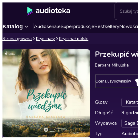
Audioseriale
Superprodukcje
Bestsellery
Nowości
Katalog
Strona główna
Kryminały
Kryminał polski
Przekupić w
Barbara Mikulska
Ocena użytkowników
Głosy
Katar
Długość
9 godzi
Wydawca
Saga 
Typ
Audiobo