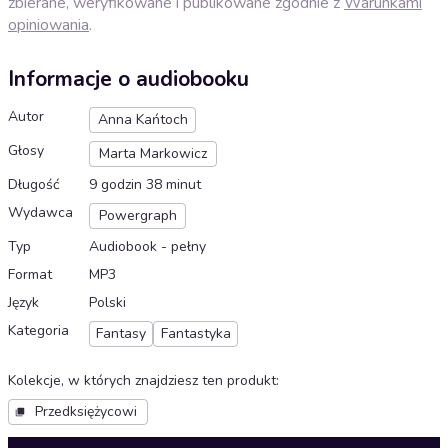
zbierane, weryfikowane i publikowane zgodnie z
Warunkami
opiniowania
.
Informacje o audiobooku
Autor
Anna Kańtoch
Głosy
Marta Markowicz
Długość
9 godzin 38 minut
Wydawca
Powergraph
Typ
Audiobook - pełny
Format
MP3
Język
Polski
Kategoria
Fantasy
Fantastyka
Kolekcje, w których znajdziesz ten produkt
:
Przedksiężycowi