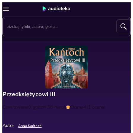
Przedksiężycowi III
Czas trwania
9 godzin 38 minut
Ocena
4
(1 ocena)
Autor
Anna Kańtoch