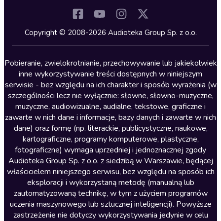
Komedia
Kryminały
Copyright © 2008-2026 Audioteka Group Sp. z o.o.
Lektury szkolne
Literatura anglojęzyczna
Pobieranie, zwielokrotnianie, przechowywanie lub jakiekolwiek
inne wykorzystywanie treści dostępnych w niniejszym
Literatura faktu
serwisie - bez względu na ich charakter i sposób wyrażenia (w
szczególności lecz nie wyłącznie: słowne, słowno-muzyczne,
Literatura obyczajowa
muzyczne, audiowizualne, audialne, tekstowe, graficzne i
Literatura piękna obca
zawarte w nich dane i informacje, bazy danych i zawarte w nich
dane) oraz formę (np. literackie, publicystyczne, naukowe,
Literatura piękna polska
kartograficzne, programy komputerowe, plastyczne,
Nagrania relaksacyjne
fotograficzne) wymaga uprzedniej i jednoznacznej zgody
Audioteka Group Sp. z o.o. z siedzibą w Warszawie, będącej
Nauka języków
właścicielem niniejszego serwisu, bez względu na sposób ich
Nauki humanistyczne
eksploracji i wykorzystaną metodę (manualną lub
zautomatyzowaną technikę, w tym z użyciem programów
Podcasty i audycje
uczenia maszynowego lub sztucznej inteligencji). Powyższe
Polityka
zastrzeżenie nie dotyczy wykorzystywania jedynie w celu