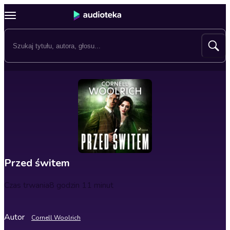
Przed świtem
Czas trwania
8 godzin 11 minut
Autor
Cornell Woolrich