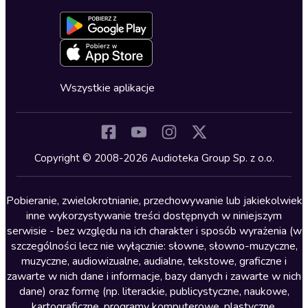
Dołącz do newslettera
Aktywuj kartę
Formularz zgłaszania nielegalnych treści
Dla młodzieży
Blog
Oferta dla firm i bibliotek
Deklaracja dostępności
Erotyczne
Zapowiedzi
Fantastyka
Cykle audiobooków
Horror
Wszystkie aplikacje
Inne języki
Komedia
Kryminały
Copyright © 2008-2026 Audioteka Group Sp. z o.o.
Lektury szkolne
Literatura anglojęzyczna
Pobieranie, zwielokrotnianie, przechowywanie lub jakiekolwiek
inne wykorzystywanie treści dostępnych w niniejszym
Literatura faktu
serwisie - bez względu na ich charakter i sposób wyrażenia (w
szczególności lecz nie wyłącznie: słowne, słowno-muzyczne,
Literatura obyczajowa
muzyczne, audiowizualne, audialne, tekstowe, graficzne i
Literatura piękna obca
zawarte w nich dane i informacje, bazy danych i zawarte w nich
dane) oraz formę (np. literackie, publicystyczne, naukowe,
Literatura piękna polska
kartograficzne, programy komputerowe, plastyczne,