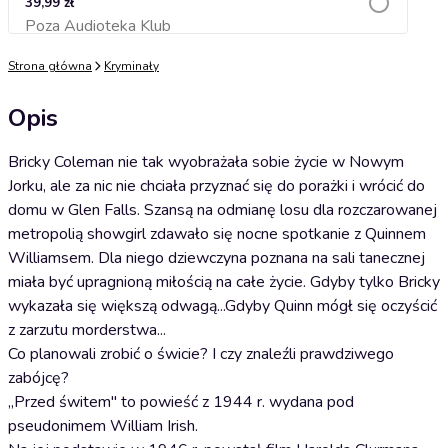
39,99 zł
Poza Audioteka Klub
Dodaj do koszyka
Strona główna
Kryminały
Opis
Bricky Coleman nie tak wyobrażała sobie życie w Nowym
Jorku, ale za nic nie chciała przyznać się do porażki i wrócić do
domu w Glen Falls. Szansą na odmianę losu dla rozczarowanej
metropolią showgirl zdawało się nocne spotkanie z Quinnem
Williamsem. Dla niego dziewczyna poznana na sali tanecznej
miała być upragnioną miłością na całe życie. Gdyby tylko Bricky
wykazała się większą odwagą...Gdyby Quinn mógł się oczyścić
z zarzutu morderstwa...
Co planowali zrobić o świcie? I czy znaleźli prawdziwego
zabójcę?
,,Przed świtem" to powieść z 1944 r. wydana pod
pseudonimem William Irish.