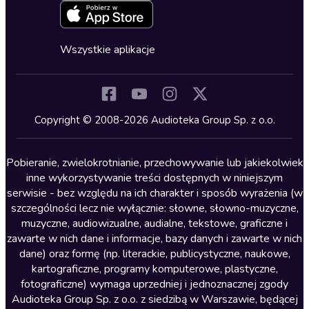
Zapowiedzi
Fantastyka
Cykle audiobooków
Horror
Wszystkie aplikacje
Inne języki
Komedia
Kryminały
Copyright © 2008-2026 Audioteka Group Sp. z o.o.
Lektury szkolne
Literatura anglojęzyczna
Pobieranie, zwielokrotnianie, przechowywanie lub jakiekolwiek
inne wykorzystywanie treści dostępnych w niniejszym
Literatura faktu
serwisie - bez względu na ich charakter i sposób wyrażenia (w
szczególności lecz nie wyłącznie: słowne, słowno-muzyczne,
Literatura obyczajowa
muzyczne, audiowizualne, audialne, tekstowe, graficzne i
Literatura piękna obca
zawarte w nich dane i informacje, bazy danych i zawarte w nich
dane) oraz formę (np. literackie, publicystyczne, naukowe,
Literatura piękna polska
kartograficzne, programy komputerowe, plastyczne,
Nagrania relaksacyjne
fotograficzne) wymaga uprzedniej i jednoznacznej zgody
Audioteka Group Sp. z o.o. z siedzibą w Warszawie, będącej
Nauka języków