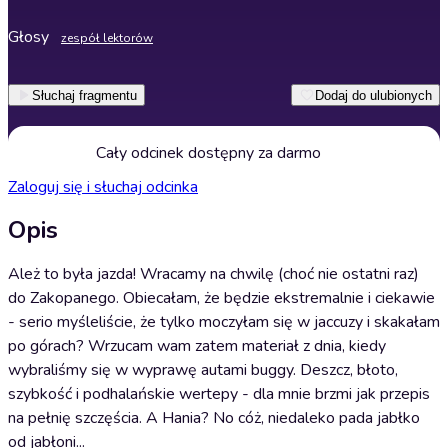
Głosy
zespół lektorów
Słuchaj fragmentu
Dodaj do ulubionych
Cały odcinek dostępny za darmo
Zaloguj się i słuchaj odcinka
Opis
Ależ to była jazda! Wracamy na chwilę (choć nie ostatni raz)
do Zakopanego. Obiecałam, że będzie ekstremalnie i ciekawie
- serio myśleliście, że tylko moczyłam się w jaccuzy i skakałam
po górach? Wrzucam wam zatem materiał z dnia, kiedy
wybraliśmy się w wyprawę autami buggy. Deszcz, błoto,
szybkość i podhalańskie wertepy - dla mnie brzmi jak przepis
na pełnię szczęścia. A Hania? No cóż, niedaleko pada jabłko
od jabłoni...