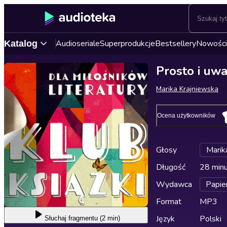
Audioseriale
Superprodukcje
Bestsellery
Nowości
Katalog
Prosto i uwa
Marika Krajniewska
Ocena użytkowników
Głosy
Marik
Długość
28 min
Wydawca
Papie
Format
MP3
Język
Polski
Słuchaj
fragmentu (2 min)