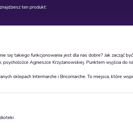
znajdziesz ten produkt
:
ie się takiego funkcjonowania jest dla nas dobre? Jak zacząć by
cini, psycholożce Agnieszce Krzyżanowskiej. Punktem wyjścia do 
nych sklepach Intermarche i Bricomarche. To miejsca, które wsp
dioteki