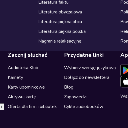
Literatura faktu
Pod
Literatura obyczajowa
Pol
Literatura piękna obca
Pra
Literatura piękna polska
Reli
Nagrania relaksacyjne
Ro
Zacznij słuchać
Przydatne linki
Ap
Audioteka Klub
Wybierz wersję językową
Karnety
Dołącz do newslettera
Karty upominkowe
Blog
Wsz
Aktywuj kartę
Zapowiedzi
Oferta dla firm i bibliotek
Cykle audiobooków
i