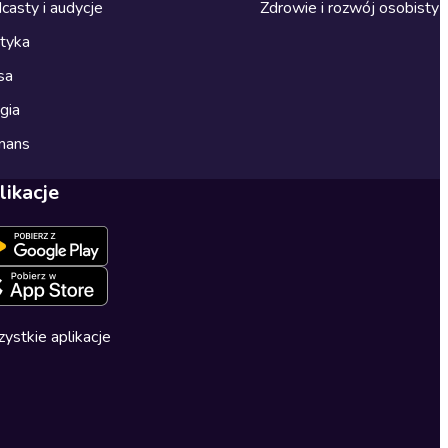
casty i audycje
Zdrowie i rozwój osobisty
ityka
sa
gia
mans
likacje
ystkie aplikacje