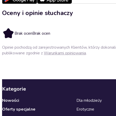
Oceny i opinie słuchaczy
Brak ocen
Brak ocen
Opinie pochodzą od zarejestrowanych Klientów, którzy dokonali 
publikowane zgodnie z
Warunkami opiniowania
.
Kategorie
Nowości
Dla młodzieży
Oferty specjalne
Erotyczne