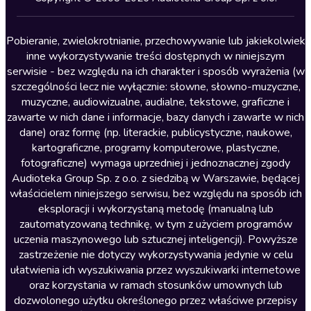
Lektury szkolne
Literatura anglojęzyczna
Pobieranie, zwielokrotnianie, przechowywanie lub jakiekolwiek
inne wykorzystywanie treści dostępnych w niniejszym
Literatura faktu
serwisie - bez względu na ich charakter i sposób wyrażenia (w
szczególności lecz nie wyłącznie: słowne, słowno-muzyczne,
Literatura obyczajowa
muzyczne, audiowizualne, audialne, tekstowe, graficzne i
Literatura piękna obca
zawarte w nich dane i informacje, bazy danych i zawarte w nich
dane) oraz formę (np. literackie, publicystyczne, naukowe,
Literatura piękna polska
kartograficzne, programy komputerowe, plastyczne,
Nagrania relaksacyjne
fotograficzne) wymaga uprzedniej i jednoznacznej zgody
Audioteka Group Sp. z o.o. z siedzibą w Warszawie, będącej
Nauka języków
właścicielem niniejszego serwisu, bez względu na sposób ich
Nauki humanistyczne
eksploracji i wykorzystaną metodę (manualną lub
zautomatyzowaną technikę, w tym z użyciem programów
Podcasty i audycje
uczenia maszynowego lub sztucznej inteligencji). Powyższe
Polityka
zastrzeżenie nie dotyczy wykorzystywania jedynie w celu
ułatwienia ich wyszukiwania przez wyszukiwarki internetowe
Prasa
oraz korzystania w ramach stosunków umownych lub
Religia
dozwolonego użytku określonego przez właściwe przepisy