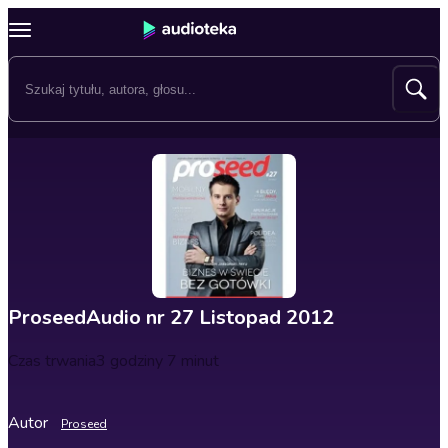
ProseedAudio nr 27 Listopad 2012
Czas trwania
3 godziny 7 minut
Autor
Proseed