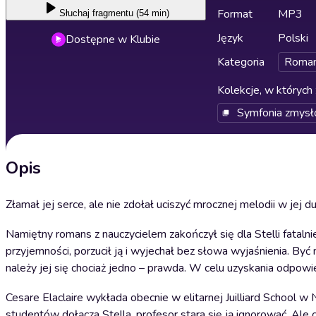
Format
MP3
Słuchaj
fragmentu (54 min)
Język
Polski
Dostępne w Klubie
Kategoria
Roma
Kolekcje, w których 
Symfonia zmys
Opis
Złamał jej serce, ale nie zdołał uciszyć mrocznej melodii w jej du
Namiętny romans z nauczycielem zakończył się dla Stelli fataln
przyjemności, porzucił ją i wyjechał bez słowa wyjaśnienia. Być
należy jej się chociaż jedno – prawda. W celu uzyskania odpo
Cesare Elaclaire wykłada obecnie w elitarnej Juilliard School 
studentów dołącza Stella, profesor stara się ją ignorować. Ale