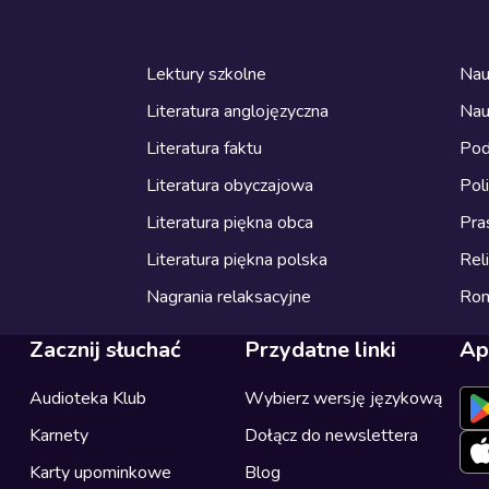
Lektury szkolne
Nau
Literatura anglojęzyczna
Nau
Literatura faktu
Pod
Literatura obyczajowa
Pol
Literatura piękna obca
Pra
Literatura piękna polska
Reli
Nagrania relaksacyjne
Ro
Zacznij słuchać
Przydatne linki
Ap
Audioteka Klub
Wybierz wersję językową
Karnety
Dołącz do newslettera
Karty upominkowe
Blog