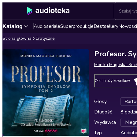
Audioseriale
Superprodukcje
Bestsellery
Nowości
Katalog
Strona główna
Erotyczne
Profesor. S
Monika Magoska-Suc
Ocena użytkowników
Głosy
Barto
Długość
8 godzi
Wydawca
Niegr
Typ
Audiobo