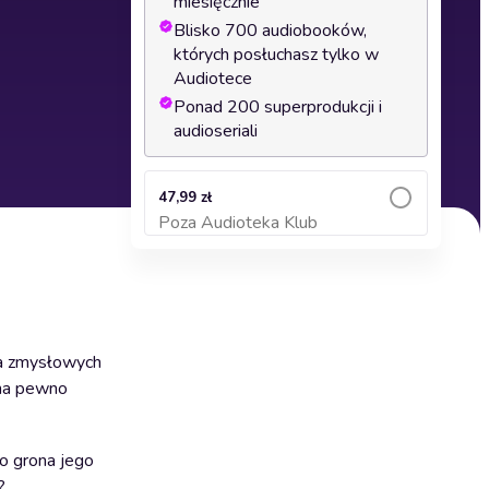
miesięcznie
Blisko 700 audiobooków,
których posłuchasz tylko w
Audiotece
Ponad 200 superprodukcji i
audioseriali
47,99 zł
Poza Audioteka Klub
Dodaj do koszyka
ata zmysłowych
 na pewno
do grona jego
?