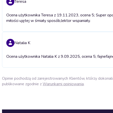
Teresa
Ocena użytkownika Teresa z 19.11.2023, ocena 5; Super opow
miłości ujętej w śmiały sposób,lektor wspaniały.
Natalia K
Ocena użytkownika Natalia K z 9.09.2025, ocena 5; fajne
fajn
Opinie pochodzą od zarejestrowanych Klientów, którzy dokonali 
publikowane zgodnie z
Warunkami opiniowania
.