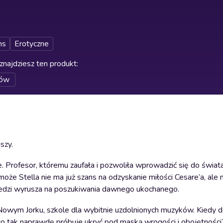
ns
Erotyczne
znajdziesz ten produkt
:
łów
szy.
ie. Profesor, któremu zaufała i pozwoliła wprowadzić się do świ
 może Stella nie ma już szans na odzyskanie miłości Cesare’a, ale
wiedzi wyrusza na poszukiwania dawnego ukochanego.
w Nowym Jorku, szkole dla wybitnie uzdolnionych muzyków. Kiedy 
 co tak naprawdę próbuje ukryć pod maską wrogości i obojętności