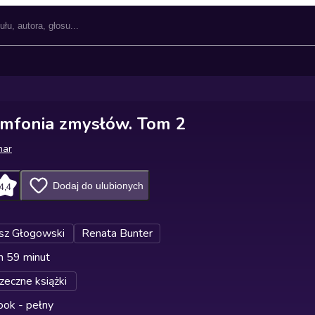
ymfonia zmysłów. Tom 2
har
Dodaj do ulubionych
4,4
sz Głogowski
Renata Bunter
n 59 minut
zeczne książki
ok - pełny