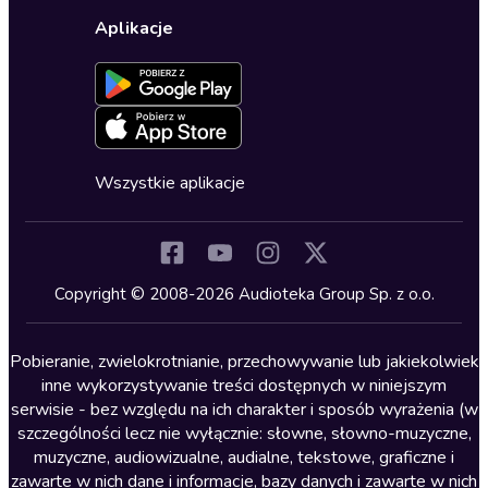
Wybierz wersję językową
Karty upominkowe
Ustawienia prywatności
Dla dzieci
Aplikacje
Dołącz do newslettera
Aktywuj kartę
Formularz zgłaszania nielegalnych treści
Dla młodzieży
Blog
Oferta dla firm i bibliotek
Deklaracja dostępności
Erotyczne
Zapowiedzi
Fantastyka
Cykle audiobooków
Horror
Wszystkie aplikacje
Inne języki
Komedia
Kryminały
Copyright © 2008-2026 Audioteka Group Sp. z o.o.
Lektury szkolne
Literatura anglojęzyczna
Pobieranie, zwielokrotnianie, przechowywanie lub jakiekolwiek
inne wykorzystywanie treści dostępnych w niniejszym
Literatura faktu
serwisie - bez względu na ich charakter i sposób wyrażenia (w
szczególności lecz nie wyłącznie: słowne, słowno-muzyczne,
Literatura obyczajowa
muzyczne, audiowizualne, audialne, tekstowe, graficzne i
Literatura piękna obca
zawarte w nich dane i informacje, bazy danych i zawarte w nich