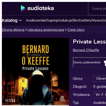
Audioseriale
Superprodukcje
Bestsellery
Nowości
Katalog
Strona główna
Literatura anglojęzyczna
Crime story
Private Les
Bernard O'Keeffe
Ocena użytkowników
Głosy
Olive
Długość
9 godzi
Wydawca
W. F.
Typ
Audiobo