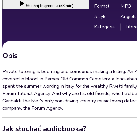
Format
MP3
Słuchaj
fragmentu (58 min)
Język
Angiels
Kategoria
Liter
Opis
Private tutoring is booming and someones making a killing. A
covered in blood, in Barnes Old Common Cemetery, a long-aban
spent the summer working in Italy for the wealthy Rivetti famil
Forum Tutorial Agency. And why are his old friends, who he’d be
Garibaldi, the Met’s only non-driving, country music loving detect
company, the Forum Agency.
Jak słuchać audiobooka?