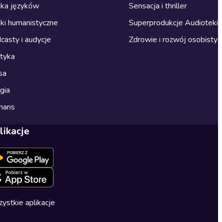
ka języków
Sensacja i thriller
ki humanistyczne
Superprodukcje Audioteki
casty i audycje
Zdrowie i rozwój osobisty
ityka
sa
gia
mans
likacje
ystkie aplikacje