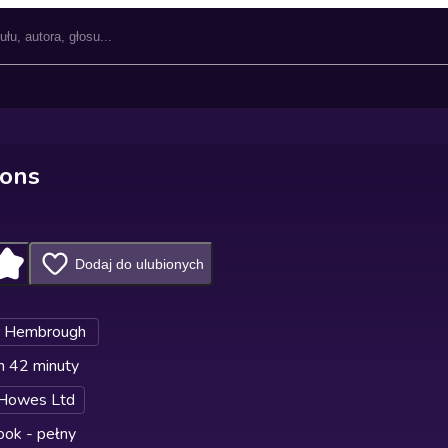
sons
Dodaj do ulubionych
r Hembrough
n 42 minuty
 Howes Ltd
ok - pełny