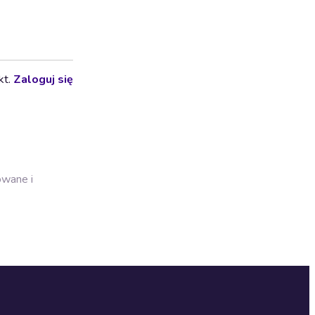
kt.
Zaloguj się
owane i