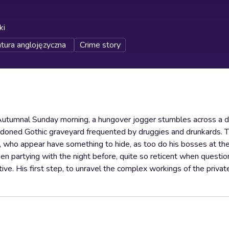
ki
atura anglojęzyczna
Crime story
n Autumnal Sunday morning, a hungover jogger stumbles across a
doned Gothic graveyard frequented by druggies and drunkards. T
y, who appear have something to hide, as too do his bosses at th
en partying with the night before, quite so reticent when questi
ive. His first step, to unravel the complex workings of the private