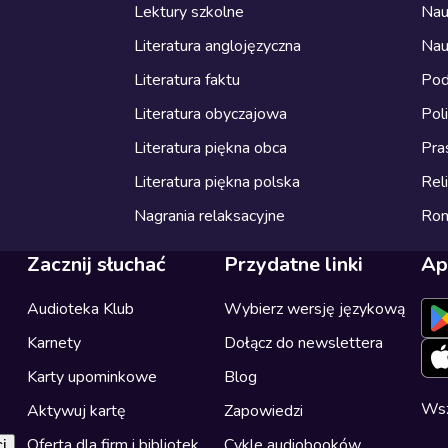
Lektury szkolne
Nau
Literatura anglojęzyczna
Nau
Literatura faktu
Pod
Literatura obyczajowa
Pol
Literatura piękna obca
Pra
Literatura piękna polska
Reli
Nagrania relaksacyjne
Ro
Zacznij słuchać
Przydatne linki
Ap
Audioteka Klub
Wybierz wersję językową
Karnety
Dołącz do newslettera
Karty upominkowe
Blog
Wsz
Aktywuj kartę
Zapowiedzi
Oferta dla firm i bibliotek
Cykle audiobooków
i