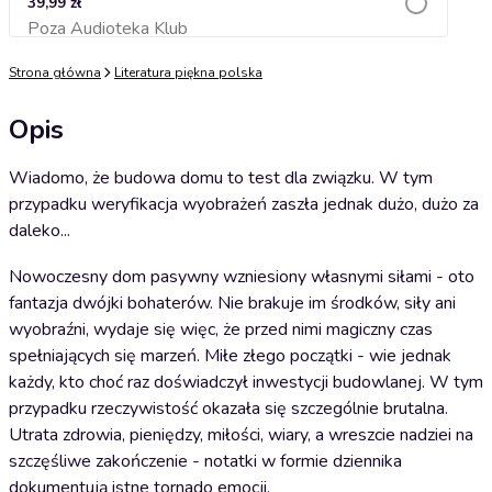
39,99 zł
Poza Audioteka Klub
Dodaj do koszyka
Strona główna
Literatura piękna polska
Opis
Wiadomo, że budowa domu to test dla związku. W tym
przypadku weryfikacja wyobrażeń zaszła jednak dużo, dużo za
daleko...
Nowoczesny dom pasywny wzniesiony własnymi siłami - oto
fantazja dwójki bohaterów. Nie brakuje im środków, siły ani
wyobraźni, wydaje się więc, że przed nimi magiczny czas
spełniających się marzeń. Miłe złego początki - wie jednak
każdy, kto choć raz doświadczył inwestycji budowlanej. W tym
przypadku rzeczywistość okazała się szczególnie brutalna.
Utrata zdrowia, pieniędzy, miłości, wiary, a wreszcie nadziei na
szczęśliwe zakończenie - notatki w formie dziennika
dokumentują istne tornado emocji.