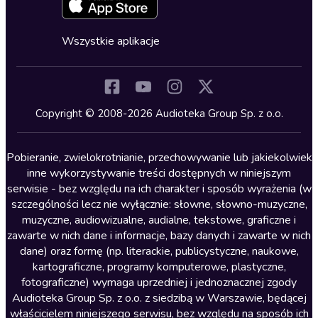
Fantastyka
Cykle audiobooków
Horror
Wszystkie aplikacje
Inne języki
Komedia
Kryminały
Copyright © 2008-2026 Audioteka Group Sp. z o.o.
Lektury szkolne
Literatura anglojęzyczna
Pobieranie, zwielokrotnianie, przechowywanie lub jakiekolwiek
inne wykorzystywanie treści dostępnych w niniejszym
Literatura faktu
serwisie - bez względu na ich charakter i sposób wyrażenia (w
szczególności lecz nie wyłącznie: słowne, słowno-muzyczne,
Literatura obyczajowa
muzyczne, audiowizualne, audialne, tekstowe, graficzne i
Literatura piękna obca
zawarte w nich dane i informacje, bazy danych i zawarte w nich
dane) oraz formę (np. literackie, publicystyczne, naukowe,
Literatura piękna polska
kartograficzne, programy komputerowe, plastyczne,
Nagrania relaksacyjne
fotograficzne) wymaga uprzedniej i jednoznacznej zgody
Audioteka Group Sp. z o.o. z siedzibą w Warszawie, będącej
Nauka języków
właścicielem niniejszego serwisu, bez względu na sposób ich