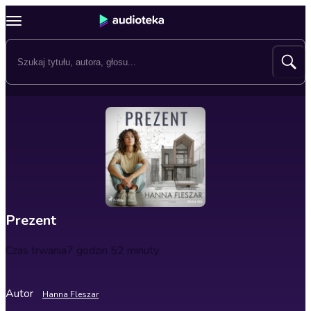
Prezent
Czas trwania
7 godzin 52 minuty
Autor
Hanna Fleszar