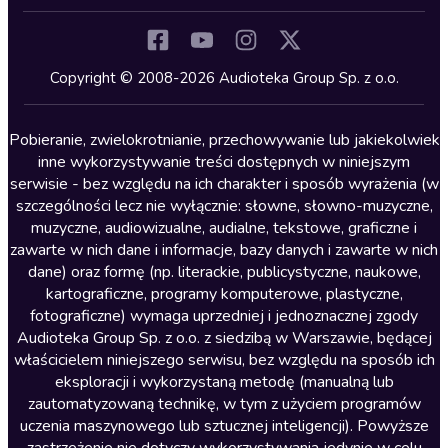
Inne języki
Komedia
Kryminały
Copyright © 2008-2026 Audioteka Group Sp. z o.o.
Lektury szkolne
Literatura anglojęzyczna
Pobieranie, zwielokrotnianie, przechowywanie lub jakiekolwiek
inne wykorzystywanie treści dostępnych w niniejszym
Literatura faktu
serwisie - bez względu na ich charakter i sposób wyrażenia (w
szczególności lecz nie wyłącznie: słowne, słowno-muzyczne,
Literatura obyczajowa
muzyczne, audiowizualne, audialne, tekstowe, graficzne i
Literatura piękna obca
zawarte w nich dane i informacje, bazy danych i zawarte w nich
dane) oraz formę (np. literackie, publicystyczne, naukowe,
Literatura piękna polska
kartograficzne, programy komputerowe, plastyczne,
Nagrania relaksacyjne
fotograficzne) wymaga uprzedniej i jednoznacznej zgody
Audioteka Group Sp. z o.o. z siedzibą w Warszawie, będącej
Nauka języków
właścicielem niniejszego serwisu, bez względu na sposób ich
Nauki humanistyczne
eksploracji i wykorzystaną metodę (manualną lub
zautomatyzowaną technikę, w tym z użyciem programów
Podcasty i audycje
uczenia maszynowego lub sztucznej inteligencji). Powyższe
Polityka