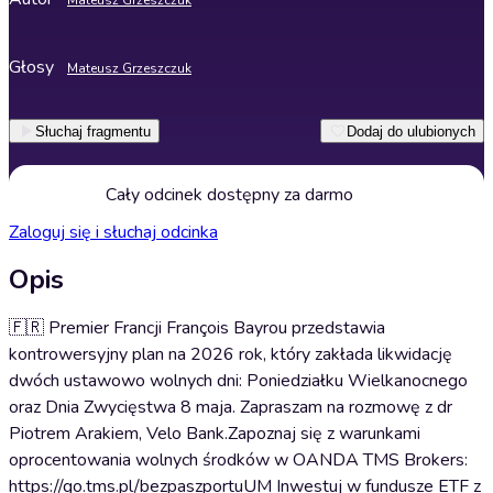
Mateusz Grzeszczuk
Głosy
Mateusz Grzeszczuk
Słuchaj fragmentu
Dodaj do ulubionych
Cały odcinek dostępny za darmo
Zaloguj się i słuchaj odcinka
Opis
🇫🇷 Premier Francji François Bayrou przedstawia
kontrowersyjny plan na 2026 rok, który zakłada likwidację
dwóch ustawowo wolnych dni: Poniedziałku Wielkanocnego
oraz Dnia Zwycięstwa 8 maja. Zapraszam na rozmowę z dr
Piotrem Arakiem, Velo Bank.Zapoznaj się z warunkami
oprocentowania wolnych środków w OANDA TMS Brokers:
https://go.tms.pl/bezpaszportuUM Inwestuj w fundusze ETF z