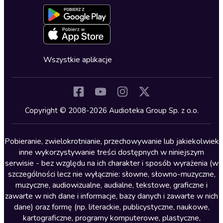
Aktywuj kartę
Formularz zgłaszania nielegalnych treści
Dla młodzieży
Blog
Oferta dla firm i bibliotek
Deklaracja dostępności
Erotyczne
Zapowiedzi
Fantastyka
Cykle audiobooków
Horror
Wszystkie aplikacje
Inne języki
Komedia
Kryminały
Copyright © 2008-2026 Audioteka Group Sp. z o.o.
Lektury szkolne
Literatura anglojęzyczna
Pobieranie, zwielokrotnianie, przechowywanie lub jakiekolwiek
inne wykorzystywanie treści dostępnych w niniejszym
Literatura faktu
serwisie - bez względu na ich charakter i sposób wyrażenia (w
szczególności lecz nie wyłącznie: słowne, słowno-muzyczne,
Literatura obyczajowa
muzyczne, audiowizualne, audialne, tekstowe, graficzne i
Literatura piękna obca
zawarte w nich dane i informacje, bazy danych i zawarte w nich
dane) oraz formę (np. literackie, publicystyczne, naukowe,
Literatura piękna polska
kartograficzne, programy komputerowe, plastyczne,