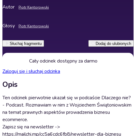
Autor
Piotr Kantorowski
Głosy
Piotr Kantorowski
Słuchaj fragmentu
Dodaj do ulubionych
Cały odcinek dostępny za darmo
Zaloguj się i słuchaj odcinka
Opis
Ten odcinek pierwotnie ukazał się w podcaście Dlaczego nie?
- Podcast. Rozmawiam w nim z Wojciechem Świątoniowskim
na temat prawnych aspektów prowadzenia biznesu
ecommerce.
Zapisz się na newsletter ->
https://mailchi.mp/cc5a6cdc6fb8/newsletter-dla-biznesu