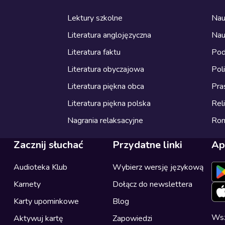
Lektury szkolne
Nau
Literatura anglojęzyczna
Nau
Literatura faktu
Pod
Literatura obyczajowa
Pol
Literatura piękna obca
Pra
Literatura piękna polska
Reli
Nagrania relaksacyjne
Ro
Zacznij słuchać
Przydatne linki
Ap
Audioteka Klub
Wybierz wersję językową
Karnety
Dołącz do newslettera
Karty upominkowe
Blog
Wsz
Aktywuj kartę
Zapowiedzi