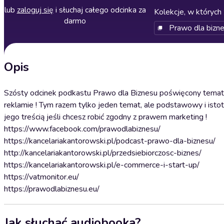
lub
zaloguj się
i słuchaj całego odcinka za
Kolekcje, w których 
darmo
Prawo dla bizn
Opis
Szósty odcinek podkastu Prawo dla Biznesu poświęcony temat
reklamie ! Tym razem tylko jeden temat, ale podstawowy i istot
jego treścią jeśli chcesz robić zgodny z prawem marketing !
https://www.facebook.com/prawodlabiznesu/
https://kancelariakantorowski.pl/podcast-prawo-dla-biznesu/
http://kancelariakantorowski.pl/przedsiebiorczosc-biznes/
https://kancelariakantorowski.pl/e-commerce-i-start-up/
https://vatmonitor.eu/
https://prawodlabiznesu.eu/
Jak słuchać audiobooka?