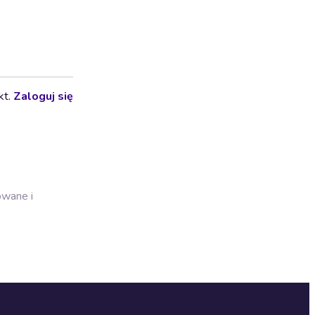
kt.
Zaloguj się
owane i