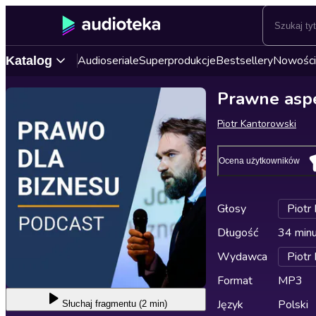
Audioseriale
Superprodukcje
Bestsellery
Nowości
Katalog
Prawne aspe
Piotr Kantorowski
Ocena użytkowników
Głosy
Piotr
Długość
34 min
Wydawca
Piotr
Format
MP3
Język
Polski
Słuchaj
fragmentu (2 min)