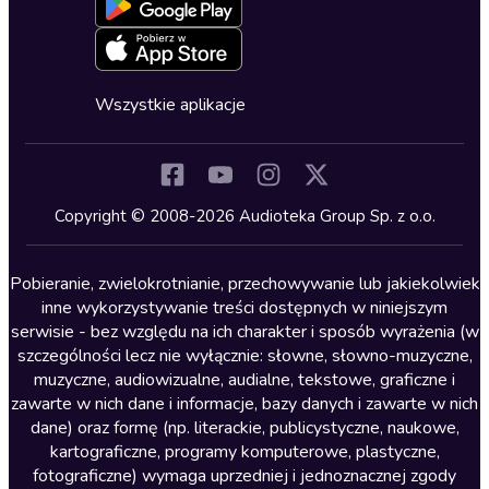
Blog
Oferta dla firm i bibliotek
Deklaracja dostępności
Erotyczne
Zapowiedzi
Fantastyka
Cykle audiobooków
Horror
Wszystkie aplikacje
Inne języki
Komedia
Kryminały
Copyright © 2008-2026 Audioteka Group Sp. z o.o.
Lektury szkolne
Literatura anglojęzyczna
Pobieranie, zwielokrotnianie, przechowywanie lub jakiekolwiek
inne wykorzystywanie treści dostępnych w niniejszym
Literatura faktu
serwisie - bez względu na ich charakter i sposób wyrażenia (w
szczególności lecz nie wyłącznie: słowne, słowno-muzyczne,
Literatura obyczajowa
muzyczne, audiowizualne, audialne, tekstowe, graficzne i
Literatura piękna obca
zawarte w nich dane i informacje, bazy danych i zawarte w nich
dane) oraz formę (np. literackie, publicystyczne, naukowe,
Literatura piękna polska
kartograficzne, programy komputerowe, plastyczne,
Nagrania relaksacyjne
fotograficzne) wymaga uprzedniej i jednoznacznej zgody