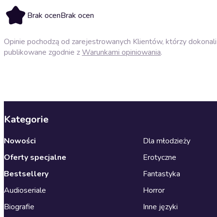
Brak ocen
Brak ocen
Opinie pochodzą od zarejestrowanych Klientów, którzy dokonali 
publikowane zgodnie z
Warunkami opiniowania
.
Kategorie
Nowości
Dla młodzieży
Oferty specjalne
Erotyczne
Bestsellery
Fantastyka
Audioseriale
Horror
Biografie
Inne języki