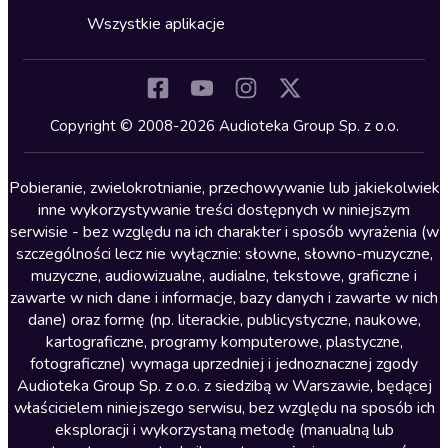
Horror
Wszystkie aplikacje
Inne języki
Komedia
Kryminały
Copyright © 2008-2026 Audioteka Group Sp. z o.o.
Lektury szkolne
Literatura anglojęzyczna
Pobieranie, zwielokrotnianie, przechowywanie lub jakiekolwiek
inne wykorzystywanie treści dostępnych w niniejszym
Literatura faktu
serwisie - bez względu na ich charakter i sposób wyrażenia (w
szczególności lecz nie wyłącznie: słowne, słowno-muzyczne,
Literatura obyczajowa
muzyczne, audiowizualne, audialne, tekstowe, graficzne i
Literatura piękna obca
zawarte w nich dane i informacje, bazy danych i zawarte w nich
dane) oraz formę (np. literackie, publicystyczne, naukowe,
Literatura piękna polska
kartograficzne, programy komputerowe, plastyczne,
Nagrania relaksacyjne
fotograficzne) wymaga uprzedniej i jednoznacznej zgody
Audioteka Group Sp. z o.o. z siedzibą w Warszawie, będącej
Nauka języków
właścicielem niniejszego serwisu, bez względu na sposób ich
Nauki humanistyczne
eksploracji i wykorzystaną metodę (manualną lub