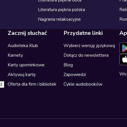
Literatura piękna obca
Pra
Literatura piękna polska
Reli
Nagrania relaksacyjne
Ro
Zacznij słuchać
Przydatne linki
Ap
Audioteka Klub
Wybierz wersję językową
Karnety
Dołącz do newslettera
Karty upominkowe
Blog
Wsz
Aktywuj kartę
Zapowiedzi
Oferta dla firm i bibliotek
Cykle audiobooków
i