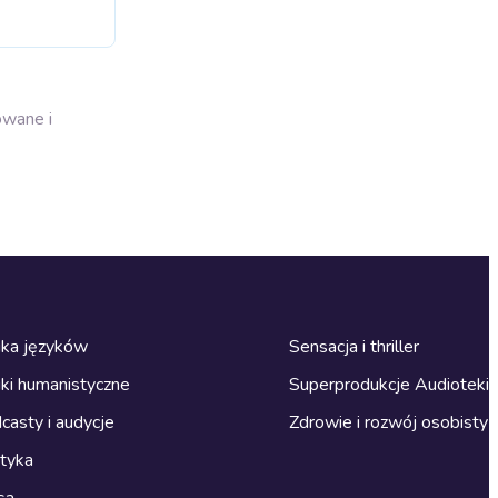
owane i
ka języków
Sensacja i thriller
ki humanistyczne
Superprodukcje Audioteki
casty i audycje
Zdrowie i rozwój osobisty
ityka