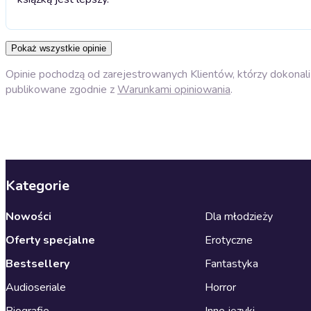
Pokaż wszystkie opinie
Opinie pochodzą od zarejestrowanych Klientów, którzy dokonali 
publikowane zgodnie z
Warunkami opiniowania
.
Kategorie
Nowości
Dla młodzieży
Oferty specjalne
Erotyczne
Bestsellery
Fantastyka
Audioseriale
Horror