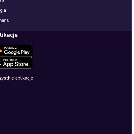
sa
gia
mans
likacje
ystkie aplikacje