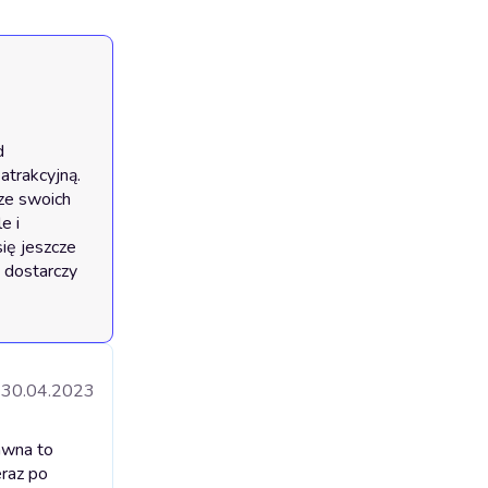
 
atrakcyjną. 
ze swoich 
 i 
ię jeszcze 
 dostarczy 
30.04.2023
awna to
eraz po