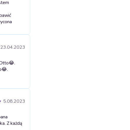
estem
e
 bawić
wycona
23.04.2023
 Otto😂.
o😂.
5.08.2023
pana
ka. Z każdą