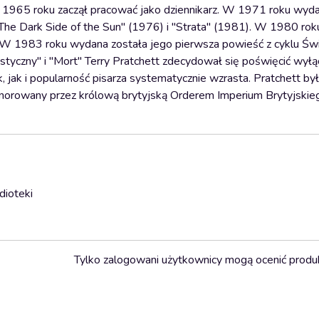
W 1965 roku zaczął pracować jako dziennikarz. W 1971 roku wyd
The Dark Side of the Sun" (1976) i "Strata" (1981). W 1980 rok
 W 1983 roku wydana została jego pierwsza powieść z cyklu Św
styczny" i "Mort" Terry Pratchett zdecydował się poświęcić wyłąc
 jak i popularność pisarza systematycznie wzrasta. Pratchett by
onorowany przez królową brytyjską Orderem Imperium Brytyjskieg
dioteki
Tylko zalogowani użytkownicy mogą ocenić produ