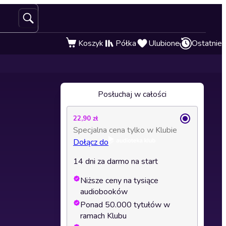
Koszyk
Półka
Ulubione
Ostatnie
Posłuchaj w całości
22,90 zł
Specjalna cena tylko w Klubie
Dołącz do
14 dni za darmo na start
Niższe ceny na tysiące
audiobooków
Ponad 50.000 tytułów w
ramach Klubu