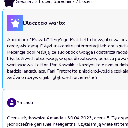
Średnia z 21 ocen: 5
Średnia z 21 ocen
Dlaczego warto:
Audiobook "Prawda" Terry'ego Pratchetta to wyjątkowa pozyc
rzeczywistością. Dzięki znakomitej interpretacji lektora, słuch
Recenzje podkreślają, że audiobook wciąga i dostarcza radośc
błyskotliwych obserwacji, w sposób zabawny porusza poważne 
wartościową. Lektor, Pan Kowalik, z każdym kolejnym audioboo
bardziej angażująca. Fani Pratchetta z niecierpliwością czekaj
zarówno rozrywki, jak i głębszych przemyśleń.
Amanda
Ocena użytkownika Amanda z 30.04.2023, ocena 5; Tę część 
jednocześnie genialnie inteligentna. Czytałam ją wiele lat tem