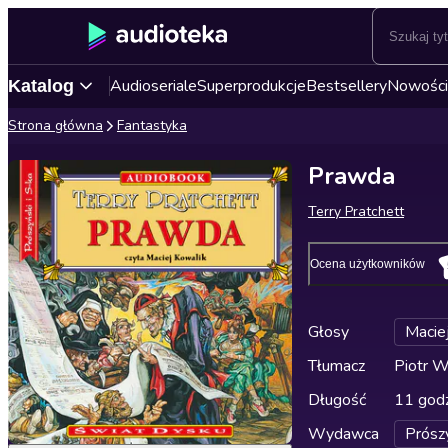
Audioseriale
Superprodukcje
Bestsellery
Nowości
Katalog
Strona główna
Fantastyka
Prawda
Terry Pratchett
Ocena użytkowników
Głosy
Macie
Tłumacz
Piotr W
Długość
11 godz
Wydawca
Prósz