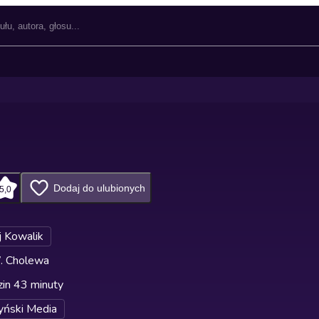
Dodaj do ulubionych
5,0
j Kowalik
. Cholewa
in 43 minuty
yński Media