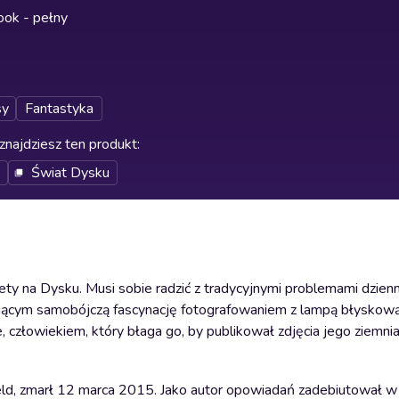
ok - pełny
sy
Fantastyka
znajdziesz ten produkt
:
Świat Dysku
 na Dysku. Musi sobie radzić z tradycyjnymi problemami dzienn
ywiącym samobójczą fascynację fotografowaniem z lampą błyskową,
ze, człowiekiem, który błaga go, by publikował zdjęcia jego ziemn
eld, zmarł 12 marca 2015. Jako autor opowiadań zadebiutował w 