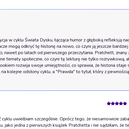
ja w cyklu Świata Dysku, łącząca humor z głęboką refleksją nad
acze mogą odkryć tę historię na nowo, co czyni ją jeszcze bardziej 
i, nawet po latach od pierwszego przeczytania. Pratchett, znany 
tematy społeczne, co czyni tę lekturę nie tylko rozrywkową, ale
kiem rozwija swoje umiejętności, co sprawia, że historia staje s
ą na kolejne odsłony cyklu, a "Prawda" to tytuł, który z pewnością
cyklu uwielbiam szczególnie. Oprócz tego, że niesamowicie zab
u, jako jedna z pierwszych książek Pratchetta i nie sądziłam, że t