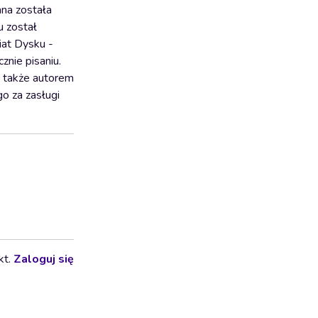
ana została
u został
iat Dysku -
znie pisaniu.
ł także autorem
o za zasługi
kt.
Zaloguj się