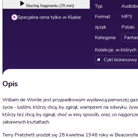
Typ
Audiobo
Słuchaj
fragmentu (70 min)
Format
MP3
Specjalna cena tylko w Klubie
Język
Polski
Kategoria
Fanta
Kolekcje, w których 
Cykl biznesowy
Opis
William de Worde jest przypadkowym wydawcą pierwszej gazety
życia - ludźmi, którzy chcą, by zginął, wampirem na odwyku, ż
którzy też chcą, by zginął, choć w inny sposób, oraz, co najgors
zabawnych kształtach.
Terry Pratchett urodził się 28 kwietnia 1948 roku w Beaconsfi