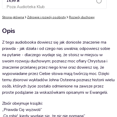
14,99 zł
Poza Audioteka Klub
Dodaj do koszyka
Strona główna
Zdrowie i rozwój osobisty
Rozwój duchowy
Opis
Z tego audiobooka dowiesz się jak doniosłe znaczenie ma
prawda - jak działa i od czego nas uwalnia; odpowiesz sobie
na pytanie - dlaczego wydaje się, że stoisz w miejscu w
swoim rozwoju duchowym; poznasz moc ofiary Chrystusa i
znaczenie przelanej przez niego krwi oraz dowiesz się, że
wypowiadane przez Ciebie słowa mają twórczą moc. Dzięki
temu zbiorowi wykładów Johna Osteena poznasz historii wielu
osób, których życie zostało odmienione na zawsze przez
proste podążanie za wskazówkami opisanymi w Ewangelii.
Zbiór obejmuje książki:
„Prawda Cię wyzwoli”
„Co robić, kiedy wydaje się, że nic nie pomaga”