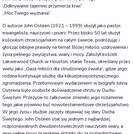
„Odkrywanie tajemnic przymierza krwi”
„Moc Twego wyznania”
O autorze John Osteen (1921 – 1999) służył jako pastor,
ewangelista, nauczyciel i pisarz. Przez blisko 50 lat służył
kościołom chrześcijańskim na całym świecie, podróżując i
głosząc biblijne prawdy na temat Bożej miłości, uzdrowienia i
życia pełnego zwycięstwa, wiary i mocy. Założył kościół
Lakwewood Church w Houston, stanie Texas, określany przez
wielu jako „Oaza miłości dla strudzonego świata”, gdzie jego
rodzina kontynuuje służbę dla kilkudziesięciotysięcznego
zgromadzenia. Przełomowym wydarzeniem w biografii Johna
Osteena było osobiste doświadczenie chrztu w Duchu
Świętym. Przeżycie to całkowicie zmieniło jego rozumienie
tego jakie powinno być nowotestamentowe chrześcijaństwo.
W jego życiu i służbie zaczęły objawiać się dary Ducha
Świętego. John Osteen stał się jednym z najbardziej
rozpoznawalnych dwudziestowiecznych nauczycieli wiary, a
jego pełne mocy przesłanie dotarło do za pośrednictwem