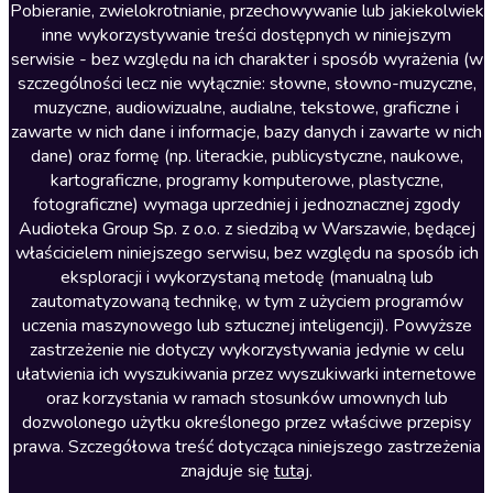
Literatura anglojęzyczna
Pobieranie, zwielokrotnianie, przechowywanie lub jakiekolwiek
inne wykorzystywanie treści dostępnych w niniejszym
Literatura faktu
serwisie - bez względu na ich charakter i sposób wyrażenia (w
szczególności lecz nie wyłącznie: słowne, słowno-muzyczne,
Literatura obyczajowa
muzyczne, audiowizualne, audialne, tekstowe, graficzne i
Literatura piękna obca
zawarte w nich dane i informacje, bazy danych i zawarte w nich
dane) oraz formę (np. literackie, publicystyczne, naukowe,
Literatura piękna polska
kartograficzne, programy komputerowe, plastyczne,
Nagrania relaksacyjne
fotograficzne) wymaga uprzedniej i jednoznacznej zgody
Audioteka Group Sp. z o.o. z siedzibą w Warszawie, będącej
Nauka języków
właścicielem niniejszego serwisu, bez względu na sposób ich
Nauki humanistyczne
eksploracji i wykorzystaną metodę (manualną lub
zautomatyzowaną technikę, w tym z użyciem programów
Podcasty i audycje
uczenia maszynowego lub sztucznej inteligencji). Powyższe
Polityka
zastrzeżenie nie dotyczy wykorzystywania jedynie w celu
ułatwienia ich wyszukiwania przez wyszukiwarki internetowe
Prasa
oraz korzystania w ramach stosunków umownych lub
Religia
dozwolonego użytku określonego przez właściwe przepisy
prawa. Szczegółowa treść dotycząca niniejszego zastrzeżenia
Romans
znajduje się
tutaj
.