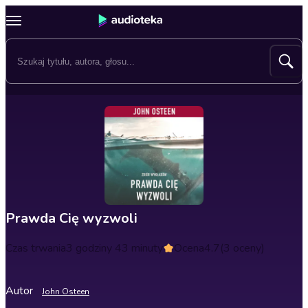
Prawda Cię wyzwoli
Czas trwania
3 godziny 43 minuty
Ocena
4.7
(3 oceny)
Autor
John Osteen