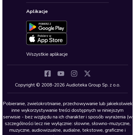
Biznes, marketing, ekonomia
Wybierz wersję językową
Karty upominkowe
Ustawienia prywatności
Dla dzieci
Aplikacje
Dołącz do newslettera
Aktywuj kartę
Formularz zgłaszania nielegalnych treści
Dla młodzieży
Blog
Oferta dla firm i bibliotek
Deklaracja dostępności
Erotyczne
Zapowiedzi
Fantastyka
Cykle audiobooków
Horror
Wszystkie aplikacje
Inne języki
Komedia
Kryminały
Copyright © 2008-2026 Audioteka Group Sp. z o.o.
Lektury szkolne
Literatura anglojęzyczna
Pobieranie, zwielokrotnianie, przechowywanie lub jakiekolwiek
inne wykorzystywanie treści dostępnych w niniejszym
Literatura faktu
serwisie - bez względu na ich charakter i sposób wyrażenia (w
szczególności lecz nie wyłącznie: słowne, słowno-muzyczne,
Literatura obyczajowa
muzyczne, audiowizualne, audialne, tekstowe, graficzne i
Literatura piękna obca