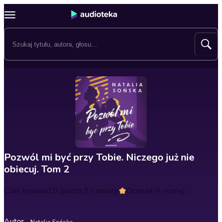
Pozwól mi być przy Tobie. Niczego już nie
obiecuj. Tom 2
Czas trwania
10 godzin 52 minuty
Ocena
4
(4 oceny)
Autor