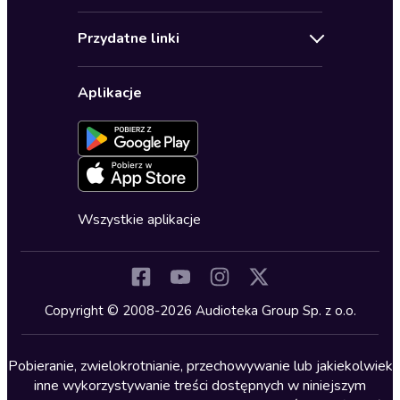
Audioseriale
Audioteka Klub
Regulamin
Biografie
Przydatne linki
Karnety
Polityka prywatności
Biznes, marketing, ekonomia
Wybierz wersję językową
Karty upominkowe
Ustawienia prywatności
Dla dzieci
Aplikacje
Dołącz do newslettera
Aktywuj kartę
Formularz zgłaszania nielegalnych treści
Dla młodzieży
Blog
Oferta dla firm i bibliotek
Deklaracja dostępności
Erotyczne
Zapowiedzi
Fantastyka
Cykle audiobooków
Horror
Wszystkie aplikacje
Inne języki
Komedia
Kryminały
Copyright © 2008-2026 Audioteka Group Sp. z o.o.
Lektury szkolne
Literatura anglojęzyczna
Pobieranie, zwielokrotnianie, przechowywanie lub jakiekolwiek
inne wykorzystywanie treści dostępnych w niniejszym
Literatura faktu