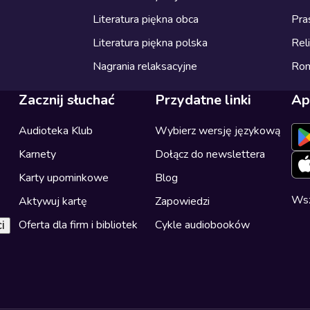
Literatura piękna obca
Pra
Literatura piękna polska
Reli
Nagrania relaksacyjne
Ro
Zacznij słuchać
Przydatne linki
Ap
Audioteka Klub
Wybierz wersję językową
Karnety
Dołącz do newslettera
Karty upominkowe
Blog
Wsz
Aktywuj kartę
Zapowiedzi
Oferta dla firm i bibliotek
Cykle audiobooków
i