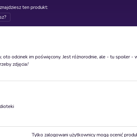
znajdziesz ten produkt
:
sz?
to odcinek im poświęcony. Jest różnorodnie, ale - tu spoiler - 
rzeby zdjęcia
!
dioteki
Tylko zalogowani użytkownicy mogą ocenić produ