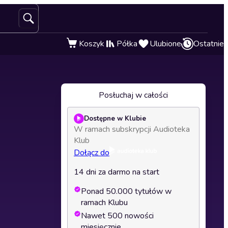
Koszyk
Półka
Ulubione
Ostatnie
Posłuchaj w całości
Dostępne w Klubie
W ramach subskrypcji Audioteka
Klub
Dołącz do
14 dni za darmo na start
Ponad 50.000 tytułów w
ramach Klubu
Nawet 500 nowości
miesięcznie