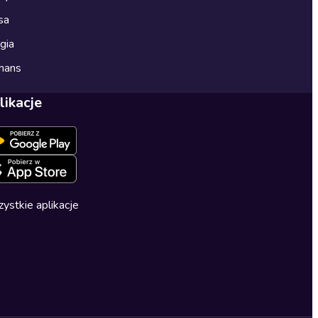
sa
gia
mans
likacje
ystkie aplikacje