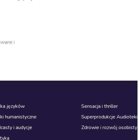
owane i
ka języków
Sensacja i thriller
ki humanistyczne
Superprodukcje Audioteki
casty i audycje
Zdrowie i rozwój osobisty
ityka