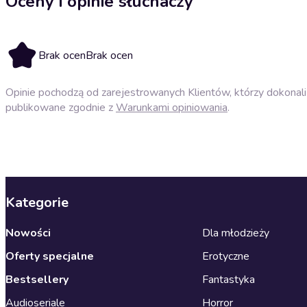
Oceny i opinie słuchaczy
Brak ocen
Brak ocen
Opinie pochodzą od zarejestrowanych Klientów, którzy dokonali 
publikowane zgodnie z
Warunkami opiniowania
.
Kategorie
Nowości
Dla młodzieży
Oferty specjalne
Erotyczne
Bestsellery
Fantastyka
Audioseriale
Horror