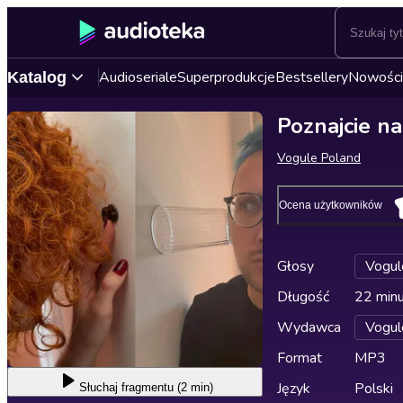
Audioseriale
Superprodukcje
Bestsellery
Nowości
Katalog
Poznajcie n
Vogule Poland
Ocena użytkowników
Głosy
Vogul
Długość
22 min
Wydawca
Vogul
Format
MP3
Język
Polski
Słuchaj
fragmentu (2 min)