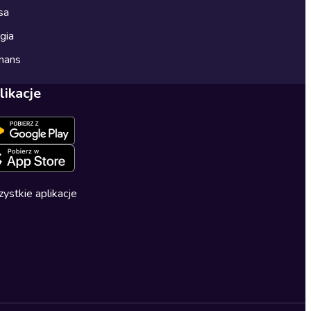
sa
gia
mans
likacje
ystkie aplikacje