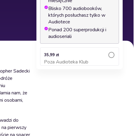
miesięcznie
Blisko 700 audiobooków,
których posłuchasz tylko w
Audiotece
Ponad 200 superprodukcji i
audioseriali
35,99 zł
Poza Audioteka Klub
Dodaj do koszyka
topher Sadecki
odróże
niu
damia nam, że
mi osobami,
owadzi do
 na pierwszy
jście na spacer