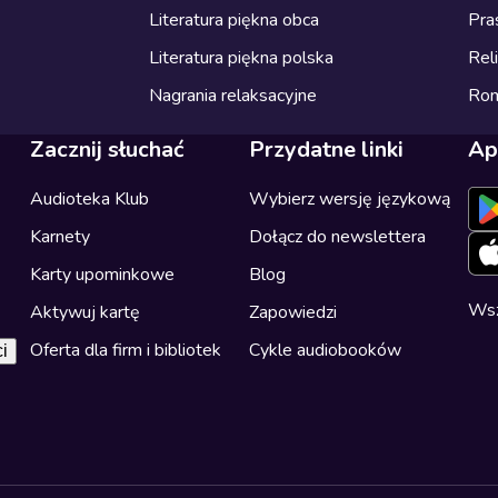
Literatura piękna obca
Pra
Literatura piękna polska
Reli
Nagrania relaksacyjne
Ro
Zacznij słuchać
Przydatne linki
Ap
Audioteka Klub
Wybierz wersję językową
Karnety
Dołącz do newslettera
Karty upominkowe
Blog
Wsz
Aktywuj kartę
Zapowiedzi
Oferta dla firm i bibliotek
Cykle audiobooków
i