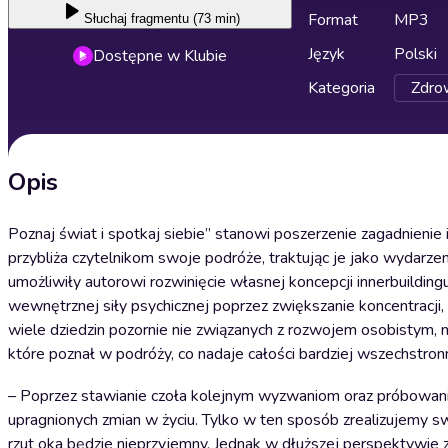
Format
MP3
Słuchaj
fragmentu (73 min)
Język
Polski
Dostępne w Klubie
Kategoria
Zdrow
Opis
Poznaj świat i spotkaj siebie” stanowi poszerzenie zagadnienie
przybliża czytelnikom swoje podróże, traktując je jako wydarze
umożliwiły autorowi rozwinięcie własnej koncepcji innerbuilding
wewnętrznej siły psychicznej poprzez zwiększanie koncentracji
wiele dziedzin pozornie nie związanych z rozwojem osobistym,
które poznał w podróży, co nadaje całości bardziej wszechstronn
– Poprzez stawianie czoła kolejnym wyzwaniom oraz próbowaniu
upragnionych zmian w życiu. Tylko w ten sposób zrealizujemy 
rzut oka będzie nieprzyjemny. Jednak w dłuższej perspektywie z