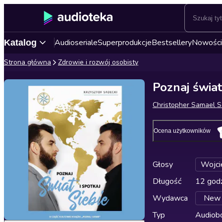
Audioseriale
Superprodukcje
Bestsellery
Nowości
Katalog
Strona główna
Zdrowie i rozwój osobisty
Poznaj świat 
Christopher Samael S
Ocena użytkowników
Głosy
Wojci
Długość
12 godz
Wydawca
New 
Typ
Audiobo