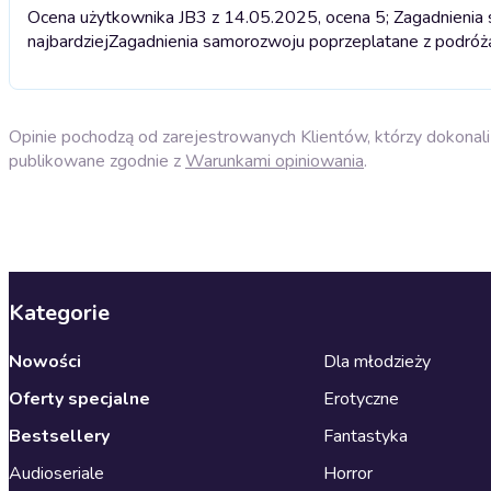
Ocena użytkownika JB3 z 14.05.2025, ocena 5; Zagadnienia s
najbardziej
Zagadnienia samorozwoju poprzeplatane z podróżą p
Opinie pochodzą od zarejestrowanych Klientów, którzy dokonali 
publikowane zgodnie z
Warunkami opiniowania
.
Kategorie
Nowości
Dla młodzieży
Oferty specjalne
Erotyczne
Bestsellery
Fantastyka
Audioseriale
Horror