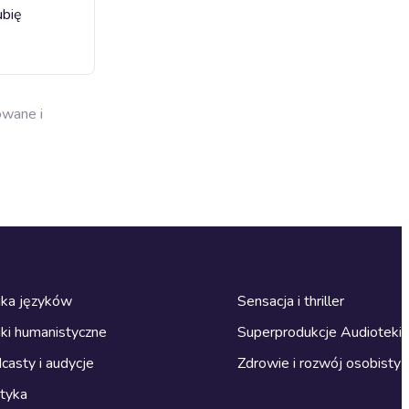
ubię
owane i
ka języków
Sensacja i thriller
ki humanistyczne
Superprodukcje Audioteki
casty i audycje
Zdrowie i rozwój osobisty
ityka