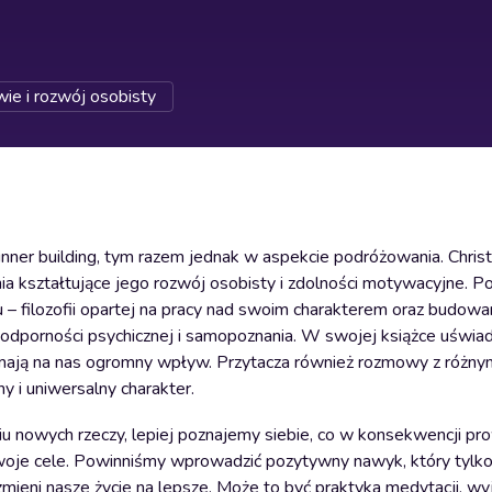
ie i rozwój osobisty
 inner building, tym razem jednak w aspekcie podróżowania. Chris
nia kształtujące jego rozwój osobisty i zdolności motywacyjne. P
u – filozofii opartej na pracy nad swoim charakterem oraz budowa
, odporności psychicznej i samopoznania. W swojej książce uświa
 mają na nas ogromny wpływ. Przytacza również rozmowy z różny
y i uniwersalny charakter.
 nowych rzeczy, lepiej poznajemy siebie, co w konsekwencji pr
swoje cele. Powinniśmy wprowadzić pozytywny nawyk, który tylko
mieni nasze życie na lepsze. Może to być praktyka medytacji, wy