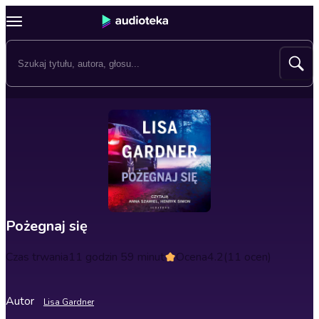
Pożegnaj się
Czas trwania
11 godzin 59 minut
Ocena
4.2
(11 ocen)
Autor
Lisa Gardner