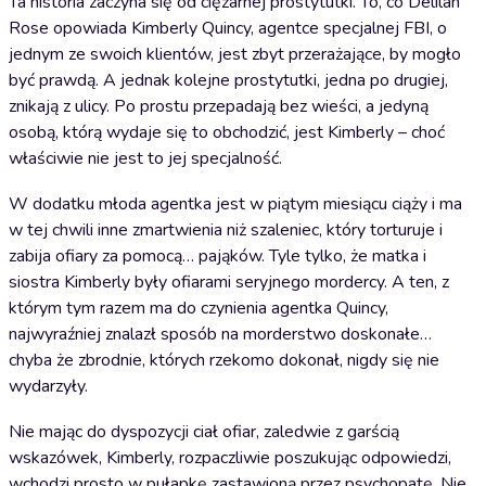
Ta historia zaczyna się od ciężarnej prostytutki. To, co Delilah
Rose opowiada Kimberly Quincy, agentce specjalnej FBI, o
jednym ze swoich klientów, jest zbyt przerażające, by mogło
być prawdą. A jednak kolejne prostytutki, jedna po drugiej,
znikają z ulicy. Po prostu przepadają bez wieści, a jedyną
osobą, którą wydaje się to obchodzić, jest Kimberly – choć
właściwie nie jest to jej specjalność.
W dodatku młoda agentka jest w piątym miesiącu ciąży i ma
w tej chwili inne zmartwienia niż szaleniec, który torturuje i
zabija ofiary za pomocą… pająków. Tyle tylko, że matka i
siostra Kimberly były ofiarami seryjnego mordercy. A ten, z
którym tym razem ma do czynienia agentka Quincy,
najwyraźniej znalazł sposób na morderstwo doskonałe…
chyba że zbrodnie, których rzekomo dokonał, nigdy się nie
wydarzyły.
Nie mając do dyspozycji ciał ofiar, zaledwie z garścią
wskazówek, Kimberly, rozpaczliwie poszukując odpowiedzi,
wchodzi prosto w pułapkę zastawioną przez psychopatę. Nie