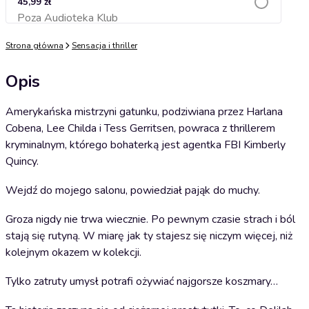
45,99 zł
Poza Audioteka Klub
Dodaj do koszyka
Strona główna
Sensacja i thriller
Opis
Amerykańska mistrzyni gatunku, podziwiana przez Harlana
Cobena, Lee Childa i Tess Gerritsen, powraca z thrillerem
kryminalnym, którego bohaterką jest agentka FBI Kimberly
Quincy.
Wejdź do mojego salonu, powiedział pająk do muchy.
Groza nigdy nie trwa wiecznie. Po pewnym czasie strach i ból
stają się rutyną. W miarę jak ty stajesz się niczym więcej, niż
kolejnym okazem w kolekcji.
Tylko zatruty umysł potrafi ożywiać najgorsze koszmary…