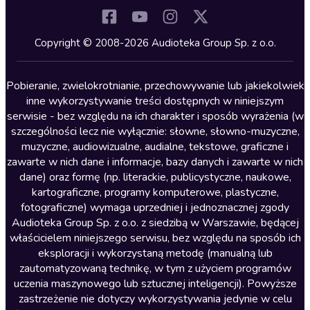
Komedia
Kryminały
Copyright © 2008-2026 Audioteka Group Sp. z o.o.
Lektury szkolne
Literatura anglojęzyczna
Pobieranie, zwielokrotnianie, przechowywanie lub jakiekolwiek
inne wykorzystywanie treści dostępnych w niniejszym
Literatura faktu
serwisie - bez względu na ich charakter i sposób wyrażenia (w
szczególności lecz nie wyłącznie: słowne, słowno-muzyczne,
Literatura obyczajowa
muzyczne, audiowizualne, audialne, tekstowe, graficzne i
Literatura piękna obca
zawarte w nich dane i informacje, bazy danych i zawarte w nich
dane) oraz formę (np. literackie, publicystyczne, naukowe,
Literatura piękna polska
kartograficzne, programy komputerowe, plastyczne,
Nagrania relaksacyjne
fotograficzne) wymaga uprzedniej i jednoznacznej zgody
Audioteka Group Sp. z o.o. z siedzibą w Warszawie, będącej
Nauka języków
właścicielem niniejszego serwisu, bez względu na sposób ich
Nauki humanistyczne
eksploracji i wykorzystaną metodę (manualną lub
zautomatyzowaną technikę, w tym z użyciem programów
Podcasty i audycje
uczenia maszynowego lub sztucznej inteligencji). Powyższe
Polityka
zastrzeżenie nie dotyczy wykorzystywania jedynie w celu