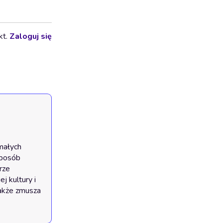
kt.
Zaloguj się
małych 
posób 
ze 
 kultury i 
także zmusza 