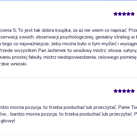
ena 5; To jest tak dobra książka, za aż nie wiem co napisać. Pr
bserwacji swoich, obserwacji psychologicznej, genialny strateg 
a tego co najważniejsze, żeby można było o tym myśleć i wyciągn
 Przede wszystkim Pan Jachimek to wrażliwy mistrz: słowa, satyry
waniu prostej fabuły, mistrz niedopowiedzenia, celowego pominię
zkie wnioski.
zo mocna pozycja, to trzeba posłuchać lub przeczytać. Panie To
ów… bardzo mocna pozycja, to trzeba posłuchać lub przeczytać. 
 głowy!