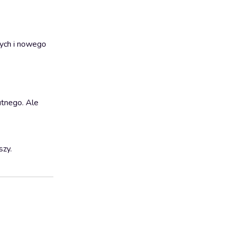
nych i nowego
tnego. Ale
szy.