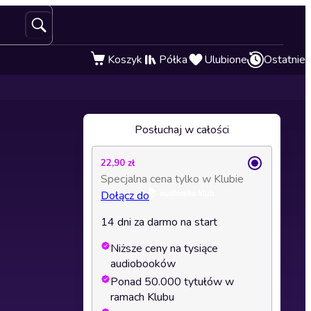
Koszyk
Półka
Ulubione
Ostatnie
Posłuchaj w całości
22,90 zł
Specjalna cena tylko w Klubie
Dołącz do
14 dni za darmo na start
Niższe ceny na tysiące
audiobooków
Ponad 50.000 tytułów w
ramach Klubu