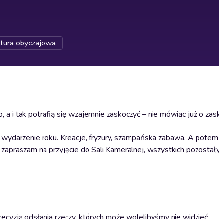
atura obyczajowa
a i tak potrafią się wzajemnie zaskoczyć – nie mówiąc już o zas
 wydarzenie roku. Kreacje, fryzury, szampańska zabawa. A potem
 zapraszam na przyjęcie do Sali Kameralnej, wszystkich pozostał
ą precyzją odsłania rzeczy, których może wolelibyśmy nie widzieć…