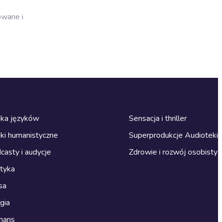
owane i
ka języków
Sensacja i thriller
ki humanistyczne
Superprodukcje Audioteki
casty i audycje
Zdrowie i rozwój osobisty
ityka
sa
gia
mans