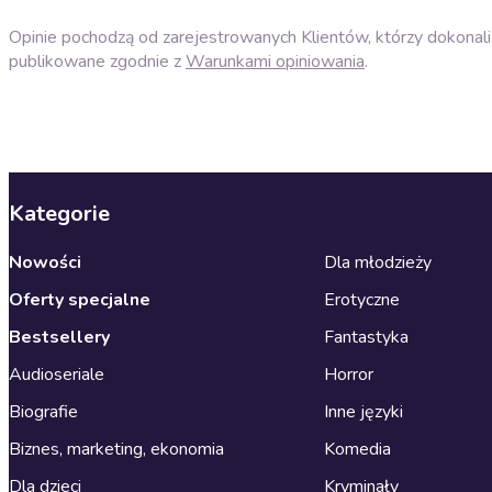
Opinie pochodzą od zarejestrowanych Klientów, którzy dokonali 
publikowane zgodnie z
Warunkami opiniowania
.
Kategorie
Nowości
Dla młodzieży
Oferty specjalne
Erotyczne
Bestsellery
Fantastyka
Audioseriale
Horror
Biografie
Inne języki
Biznes, marketing, ekonomia
Komedia
Dla dzieci
Kryminały