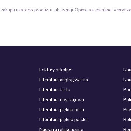
zakupu naszego produktu lub usługi. Opinie są zbierane, weryfik
Lektury szkolne
Nau
Literatura anglojęzyczna
Nau
Literatura faktu
Pod
Literatura obyczajowa
Pol
Literatura piękna obca
Pra
Literatura piękna polska
Reli
Nagrania relaksacyjne
Ro