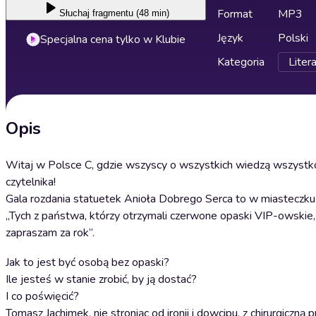
Format
MP3
Słuchaj
fragmentu (48 min)
Język
Polski
Specjalna cena tylko w Klubie
Kategoria
Liter
Opis
Witaj w Polsce C, gdzie wszyscy o wszystkich wiedzą wszystko, 
czytelnika!
Gala rozdania statuetek Anioła Dobrego Serca to w miasteczku
„Tych z państwa, którzy otrzymali czerwone opaski VIP-owskie,
zapraszam za rok”.
Jak to jest być osobą bez opaski?
Ile jesteś w stanie zrobić, by ją dostać?
I co poświęcić?
Tomasz Jachimek, nie stroniąc od ironii i dowcipu, z chirurgiczn