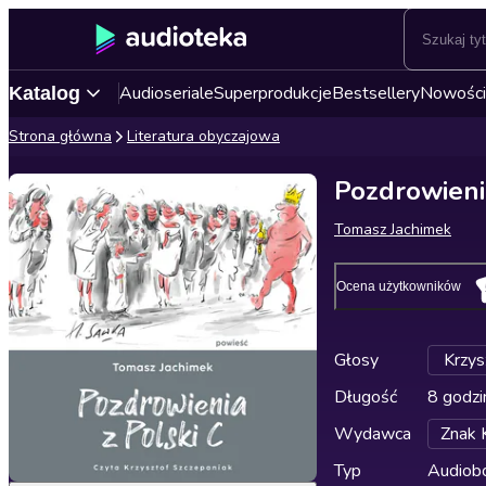
Audioseriale
Superprodukcje
Bestsellery
Nowości
Katalog
Strona główna
Literatura obyczajowa
Pozdrowieni
Tomasz Jachimek
Ocena użytkowników
Głosy
Krzys
Długość
8 godzi
Wydawca
Znak 
Typ
Audiobo