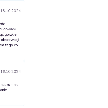
13.10.2024
zede
w budowaniu
ąć gorzkie
, obserwacji
cia tego co
16.10.2024
maszu - nie
Panie